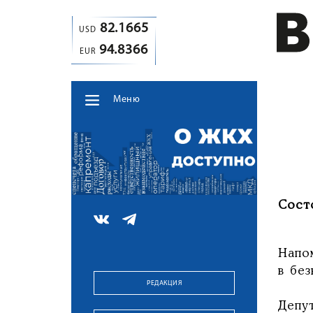
82.1665
USD
94.8366
EUR
Меню
Сост
Напо
в без
РЕДАКЦИЯ
Депу