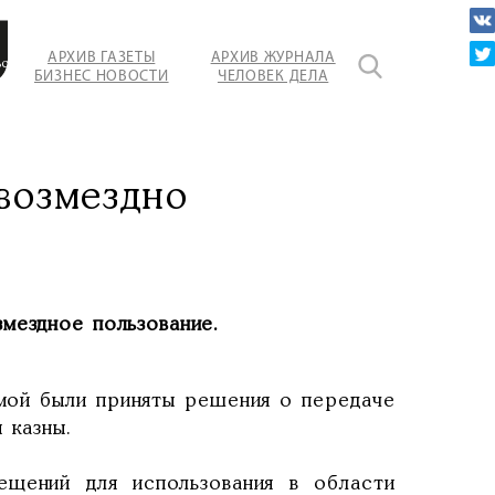
АРХИВ ГАЗЕТЫ
АРХИВ ЖУРНАЛА
ься
БИЗНЕС НОВОСТИ
ЧЕЛОВЕК ДЕЛА
нте
ьной
сти.
возмездно
мездное пользование.
мой были приняты решения о передаче
 казны.
ещений для использования в области