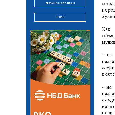
КОММЕРЧЕСКИЙ ОТДЕЛ
обра
пере
аукц
О НАС
Как 
объя
муни
- на
назн
осущ
деят
- на
наз
ссуд
капи
недв