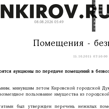
о
торгах
можно
ознакомит
в
департаме
08.08.2026 05:49
муниципал
собственно
Помещения - без
15.10.2015 07:50:00
оятся аукционы по передаче помещений в безвоз
мним, минувшим летом Кировской городской Ду
возмездное пользование имущества из городской
татами был утвержден перечень нежилых пом