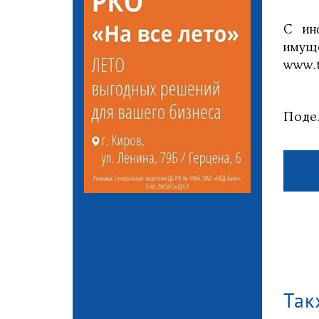
С ин
имущ
www.t
Поде
Так