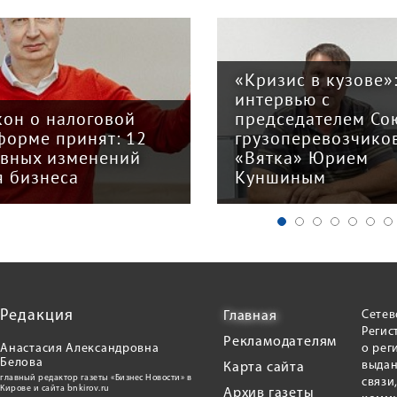
«Кризис в кузове»
интервью с
кон о налоговой
председателем Со
форме принят: 12
грузоперевозчико
авных изменений
«Вятка» Юрием
я бизнеса
Куншиным
Редакция
Сетев
Главная
Регис
Рекламодателям
Анастасия Александровна
о рег
Белова
выдан
Карта сайта
главный редактор газеты «Бизнес Новости» в
связи
Кирове и сайта bnkirov.ru
Архив газеты