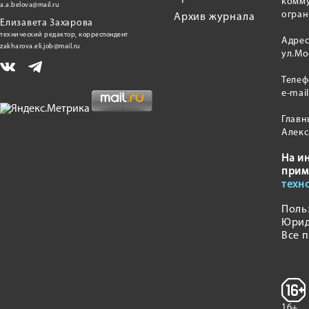
комму
a.a.belova@mail.ru
огран
Архив журнала
Елизавета Захарова
технический редактор, корреспондент
Адрес
zakharova.eli.job@mail.ru
ул.Мо
Теле
e-mai
Главн
Алекс
На и
прим
техн
Поль
Юрид
Все 
16+.