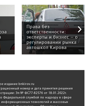
:
Права без
юза
ответственности:
Наук
в
эксперты и бизнес — о
гри
регулировании рынка
и к
автошкол Кирова
ном
ое издание bnkirov.ru
трационный номер и дата принятия решения
истрации: Эл № ФС77-82576 от 18.01.2022г.
о Федеральной службой по надзору в сфере
, информационных технологий и массовых