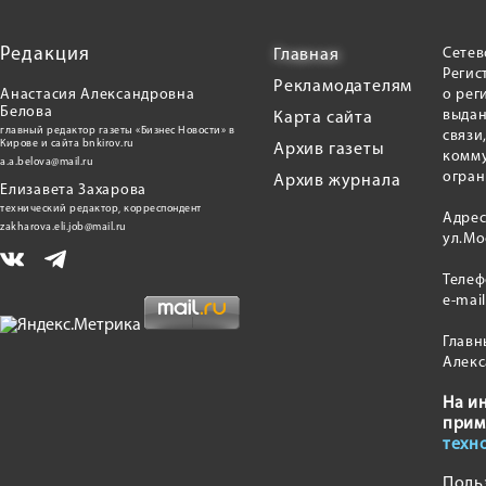
Редакция
Сетев
Главная
Регис
Рекламодателям
Анастасия Александровна
о рег
Белова
выдан
Карта сайта
главный редактор газеты «Бизнес Новости» в
связи
Кирове и сайта bnkirov.ru
Архив газеты
комму
a.a.belova@mail.ru
огран
Архив журнала
Елизавета Захарова
технический редактор, корреспондент
Адрес
zakharova.eli.job@mail.ru
ул.Мо
Теле
e-mai
Главн
Алекс
На и
прим
техн
Поль