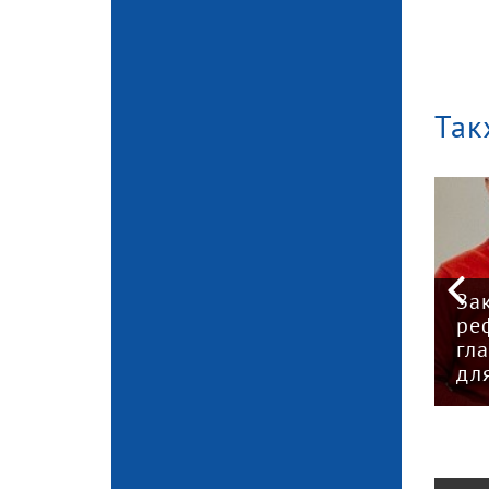
Так
лов
2026 год станет
За
али
последним для
ре
вом в
применения патента —
гл
ти
эксперт
дл