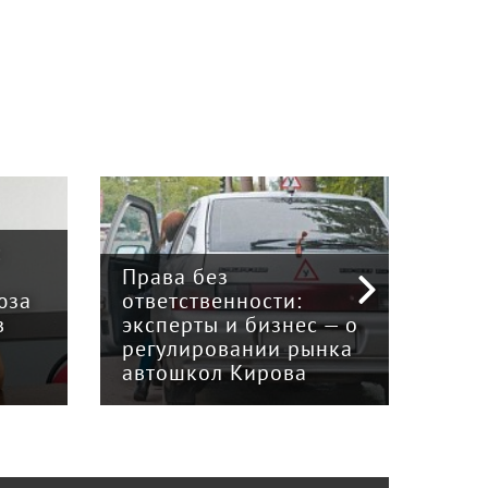
:
Права без
юза
ответственности:
Наук
в
эксперты и бизнес — о
гри
регулировании рынка
и к
автошкол Кирова
ном