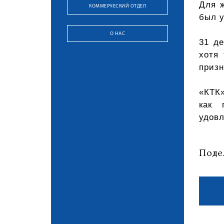
Для ж
КОММЕРЧЕСКИЙ ОТДЕЛ
был у
О НАС
31 д
хотя
приз
«КТК»
как 
удовл
Поде