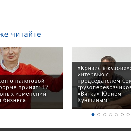
же читайте
«Кризис в кузове»
интервью с
кон о налоговой
председателем Со
форме принят: 12
грузоперевозчико
авных изменений
«Вятка» Юрием
я бизнеса
Куншиным