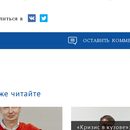
литься в
ОСТАВИТЬ КОММ
же читайте
«Кризис в кузове»