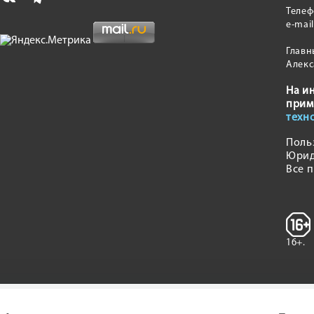
Теле
e-mai
Главн
Алекс
На и
прим
техн
Поль
Юрид
Все 
16+.