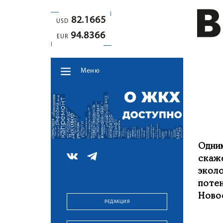
82.1665
USD
94.8366
EUR
Меню
Одни
скаж
экол
поте
Ново
РЕДАКЦИЯ