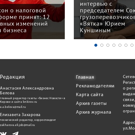
интервью с
кон о налоговой
председателем Со
форме принят: 12
грузоперевозчико
авных изменений
«Вятка» Юрием
я бизнеса
Куншиным
Редакция
Сетев
Главная
Регис
Рекламодателям
Анастасия Александровна
о рег
Белова
выдан
Карта сайта
главный редактор газеты «Бизнес Новости» в
связи
Кирове и сайта bnkirov.ru
Архив газеты
комму
a.a.belova@mail.ru
огран
Архив журнала
Елизавета Захарова
технический редактор, корреспондент
Адрес
zakharova.eli.job@mail.ru
ул.Мо