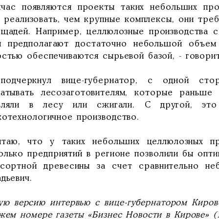
йчас появляются проекты таких небольших про
е реализовать, чем крупные комплексы, они тр
ощадей. Например, целлюлозные производства 
я предполагают достаточно небольшой объем 
остью обеспечиваются сырьевой базой, - говори
подчеркнул вице-губернатор, с одной стор
батывать лесозаготовителям, которые раньше
вляли в лесу или сжигали. С другой, это
котехнологичное производство.
итаю, что у таких небольших целлюлозных пр
олько предприятий в регионе позволили бы опт
осортной древесины за счет сравнительно не
дьевич.
ую версию интервью с вице-губернатором Киро
жем номере газеты «Бизнес Новости в Кирове» (1