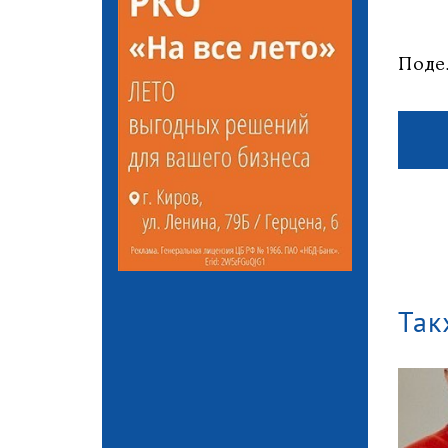
Поде
Так