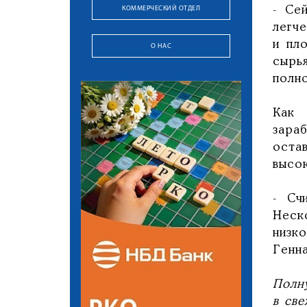
КОММЕРЧЕСКИЙ ОТДЕЛ
- Се
легч
и пл
О НАС
сырь
полн
Как 
зара
оста
высо
- Сч
Неск
низк
Генна
Полн
в све