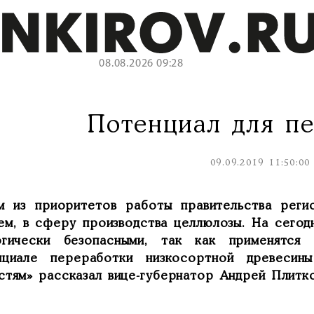
08.08.2026 09:28
Потенциал для п
09.09.2019 11:50:00
м из приоритетов работы правительства регио
ем, в сферу производства целлюлозы. На сегод
огически безопасными, так как применятся 
нциале переработки низкосортной древесин
стям» рассказал вице-губернатор Андрей Плитко