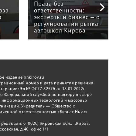
Права без
юза
ответственности:
Наук
в
эксперты и бизнес — о
гри
регулировании рынка
и к
автошкол Кирова
ном
ое издание bnkirov.ru
трационный номер и дата принятия решения
истрации: Эл № ФС77-82576 от 18.01.2022г.
о Федеральной службой по надзору в сфере
, информационных технологий и массовых
никаций. Учредитель — Общество с
иченной ответственностью «Бизнес Ньюс»
 редакции: 610020, Кировская обл., г.Киров,
сковская, д.40, офис 1/1