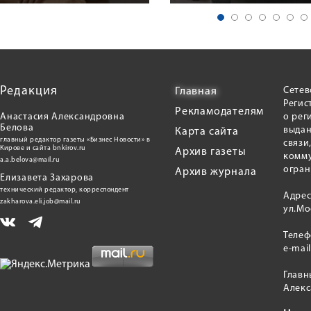
Редакция
Сетев
Главная
Регис
Рекламодателям
Анастасия Александровна
о рег
Белова
выдан
Карта сайта
главный редактор газеты «Бизнес Новости» в
связи
Кирове и сайта bnkirov.ru
Архив газеты
комму
a.a.belova@mail.ru
огран
Архив журнала
Елизавета Захарова
технический редактор, корреспондент
Адрес
zakharova.eli.job@mail.ru
ул.Мо
Теле
e-mai
Главн
Алекс