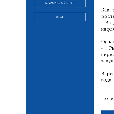
КОММЕРЧЕСКИЙ ОТДЕЛ
Как
роста
О НАС
- За
инфл
Одна
- Ры
пере
закуп
В ре
года.
Поде