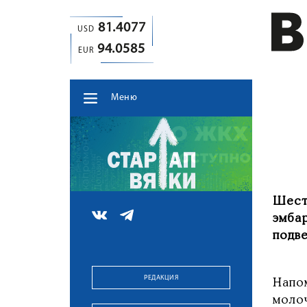
81.4077
USD
94.0585
EUR
Меню
Шест
эмба
подве
РЕДАКЦИЯ
Напо
молоч