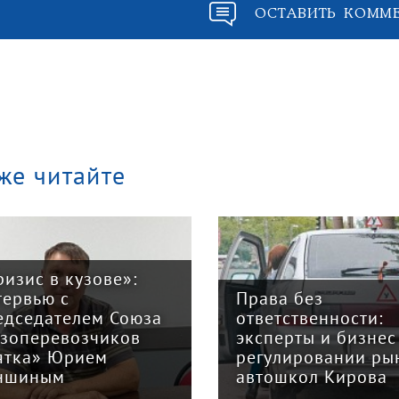
ОСТАВИТЬ КОММ
же читайте
ризис в кузове»:
тервью с
Права без
едседателем Союза
ответственности:
узоперевозчиков
эксперты и бизнес
ятка» Юрием
регулировании ры
ншиным
автошкол Кирова