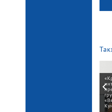
Так
«К
ин
Закон о налоговой
пр
реформе принят: 12
гр
нта —
главных изменений
«В
для бизнеса
Ку