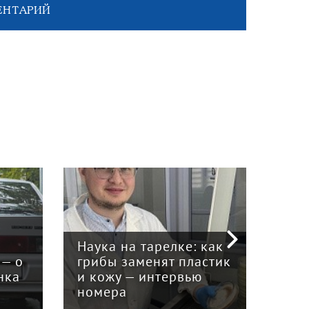
ЕНТАРИЙ
Наука на тарелке: как
 — о
грибы заменят пластик
Мар
нка
и кожу — интервью
биз
номера
— м