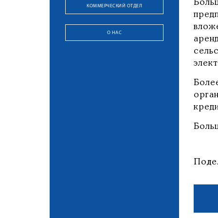
Боль
КОММЕРЧЕСКИЙ ОТДЕЛ
предп
влож
О НАС
арен
сель
элект
Боле
орга
кред
Боль
Поде