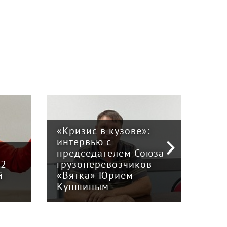
«Кризис в кузове»:
интервью с
Пра
й
председателем Союза
отв
12
грузоперевозчиков
экс
й
«Вятка» Юрием
рег
Куншиным
авт