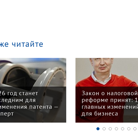
же читайте
26 год станет
Закон о налогово
следним для
реформе принят: 
именения патента —
главных изменени
сперт
для бизнеса