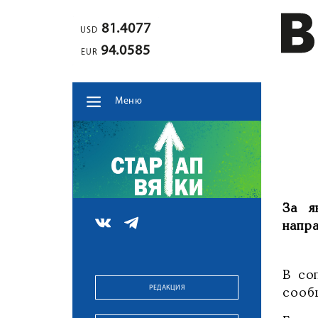
81.4077
USD
94.0585
EUR
Меню
За я
напра
В со
РЕДАКЦИЯ
сооб