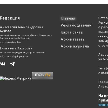
Редакция
Сетев
Главная
Регис
Рекламодателям
Анастасия Александровна
о рег
Белова
выдан
Карта сайта
главный редактор газеты «Бизнес Новости» в
связи
Кирове и сайта bnkirov.ru
Архив газеты
комму
a.a.belova@mail.ru
огран
Архив журнала
Елизавета Захарова
технический редактор, корреспондент
Адрес
zakharova.eli.job@mail.ru
ул.Мо
Теле
e-mai
Главн
Алекс
На и
прим
техн