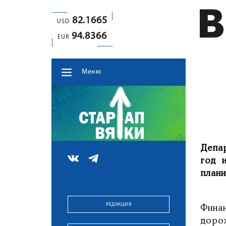
82.1665
USD
94.8366
EUR
Меню
Депа
год 
план
РЕДАКЦИЯ
Фина
доро