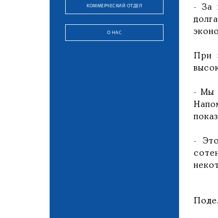
КОММЕРЧЕСКИЙ ОТДЕЛ
- За
долг
экон
О НАС
При 
высо
- Мы 
Напо
пока
- Эт
соте
неко
Поде