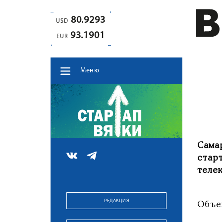
80.9293
USD
93.1901
EUR
Меню
Сама
стар
теле
РЕДАКЦИЯ
Объе