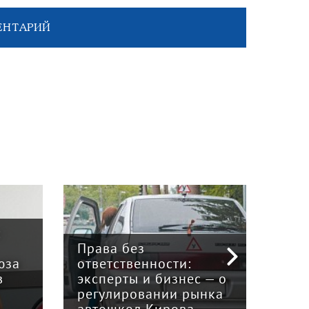
ЕНТАРИЙ
:
Права без
юза
ответственности:
Наук
в
эксперты и бизнес — о
гри
регулировании рынка
и к