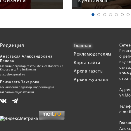
я бизнеса
Куншиным
Редакция
Сетев
Главная
Регис
Рекламодателям
Анастасия Александровна
о рег
Белова
выдан
Карта сайта
главный редактор газеты «Бизнес Новости» в
связи
Кирове и сайта bnkirov.ru
Архив газеты
комму
a.a.belova@mail.ru
огран
Архив журнала
Елизавета Захарова
технический редактор, корреспондент
Адрес
zakharova.eli.job@mail.ru
ул.Мо
Теле
e-mai
Главн
Алекс