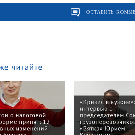
ОСТАВИТЬ КОММ
же читайте
«Кризис в кузове»
интервью с
кон о налоговой
председателем Со
форме принят: 12
грузоперевозчико
авных изменений
«Вятка» Юрием