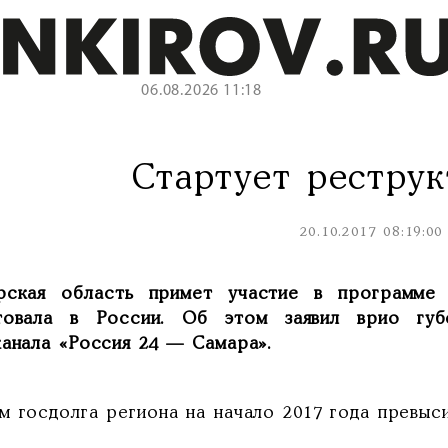
06.08.2026 11:18
Стартует реструк
20.10.2017 08:19:00
рская область примет участие в программе 
товала в России. Об этом заявил врио гу
канала «Россия 24 — Самара».
м госдолга региона на начало 2017 года превыс