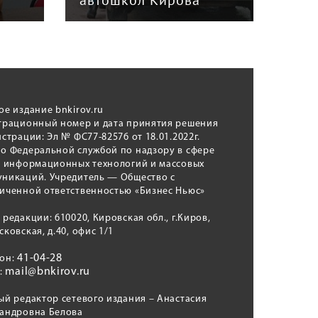
автошкол Кирова
ном
ое издание bnkirov.ru
трационный номер и дата принятия решения
истрации: Эл № ФС77-82576 от 18.01.2022г.
о Федеральной службой по надзору в сфере
, информационных технологий и массовых
никаций. Учредитель — Общество с
иченной ответственностью «Бизнес Ньюс»
 редакции: 610020, Кировская обл., г.Киров,
сковская, д.40, офис 1/1
41-04-28
фон:
mail@bnkirov.ru
l:
ый редактор сетевого издания – Анастасия
андровна Белова