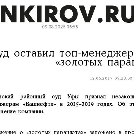
09.08.2026 06:55
уд оставил топ-менеджер
«золотых пар
15.06.2017 09:28:00
нский районный суд Уфы признал незаконн
джерам «Башнефти» в 2015–2019 годах. Об 
щение компании.
жение о «золотых парашютах» заложено в пр