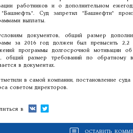
вации работников и о дополнительном ежего
"Башнефть". Суд запретил "Башнефти" произ
раммами выплаты.
словиям документов, общий размер дополнит
рамм за 2016 год должен был превысить 2,2
жений программы долгосрочной мотивации об
й, общий размер требований по обратному в
ается в документах.
отметили в самой компании, постановление суда
оса советом директоров.
литься в
ОСТАВИТЬ КОММ