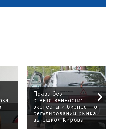
:
Права без
юза
ответственности:
Наук
в
эксперты и бизнес — о
гри
регулировании рынка
и к
автошкол Кирова
ном