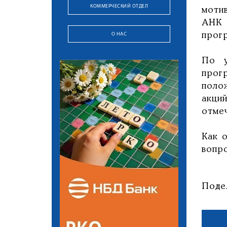
КОММЕРЧЕСКИЙ ОТДЕЛ
моти
АНК 
О НАС
прог
По у
прог
поло
акци
отмеч
Как 
вопр
Поде