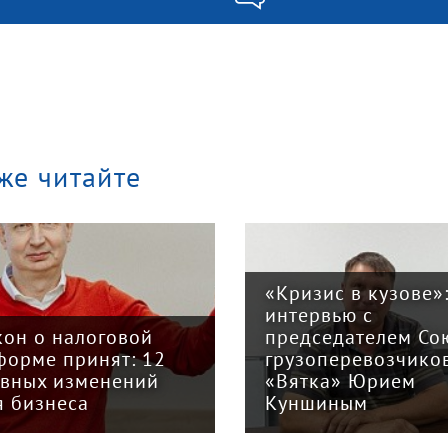
же читайте
«Кризис в кузове»
интервью с
кон о налоговой
председателем Со
форме принят: 12
грузоперевозчико
авных изменений
«Вятка» Юрием
я бизнеса
Куншиным