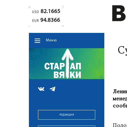
82.1665
USD
94.8366
EUR
Меню
С
Лени
мене
сооб
РЕДАКЦИЯ
Поло