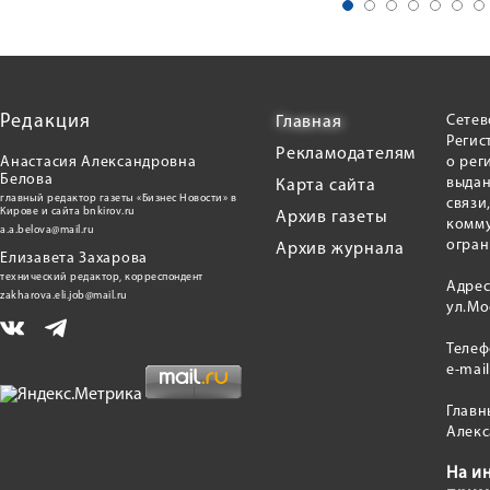
Редакция
Сетев
Главная
Регис
Рекламодателям
Анастасия Александровна
о рег
Белова
выдан
Карта сайта
главный редактор газеты «Бизнес Новости» в
связи
Кирове и сайта bnkirov.ru
Архив газеты
комму
a.a.belova@mail.ru
огран
Архив журнала
Елизавета Захарова
технический редактор, корреспондент
Адрес
zakharova.eli.job@mail.ru
ул.Мо
Теле
e-mai
Главн
Алекс
На и