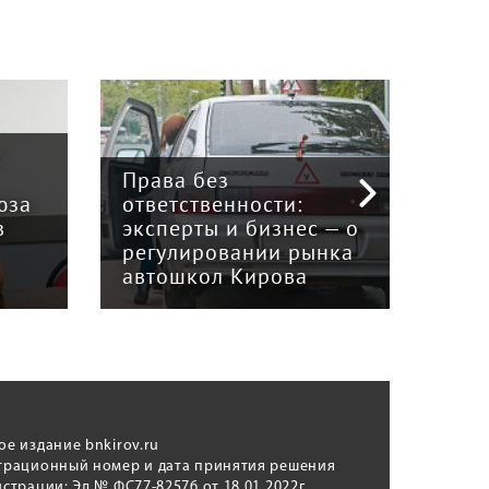
:
Права без
юза
ответственности:
Наук
в
эксперты и бизнес — о
гри
регулировании рынка
и к
автошкол Кирова
ном
ое издание bnkirov.ru
трационный номер и дата принятия решения
истрации: Эл № ФС77-82576 от 18.01.2022г.