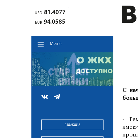
81.4077
USD
94.0585
EUR
Меню
С на
боль
- Те
РЕДАКЦИЯ
имею
прош