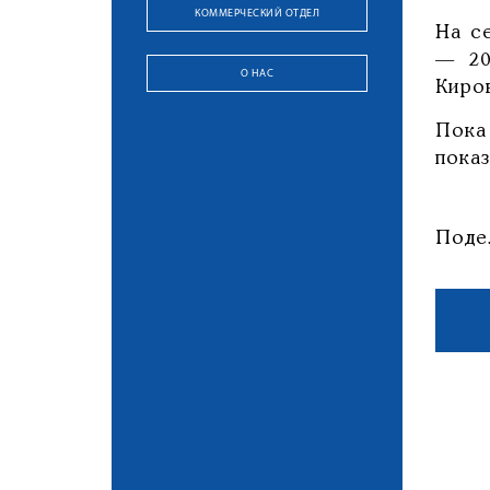
КОММЕРЧЕСКИЙ ОТДЕЛ
На с
— 20
О НАС
Киро
Пока
показ
Поде