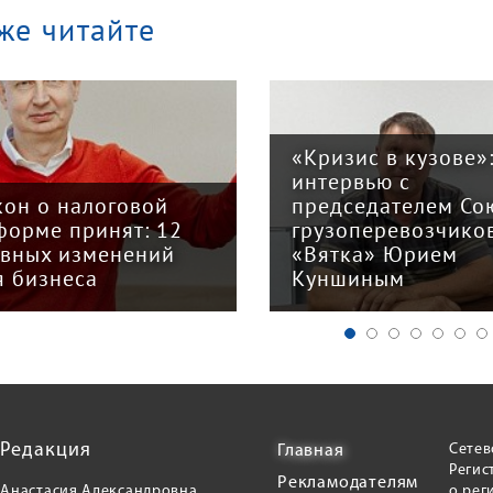
же читайте
«Кризис в кузове»
интервью с
кон о налоговой
председателем Со
форме принят: 12
грузоперевозчико
авных изменений
«Вятка» Юрием
я бизнеса
Куншиным
Редакция
Сетев
Главная
Регис
Рекламодателям
Анастасия Александровна
о рег