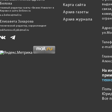
Белова
выдан
Карта сайта
главный редактор газеты «Бизнес Новости» в
связи
Кирове и сайта bnkirov.ru
Архив газеты
комму
a.a.belova@mail.ru
огран
Архив журнала
Елизавета Захарова
технический редактор, корреспондент
Адрес
zakharova.eli.job@mail.ru
ул.Мо
Теле
e-mai
Главн
Алекс
На и
прим
техн
Поль
Юрид
Все 