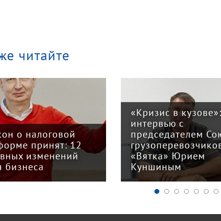
же читайте
«Кризис в кузове»
интервью с
кон о налоговой
председателем Со
форме принят: 12
грузоперевозчико
авных изменений
«Вятка» Юрием
я бизнеса
Куншиным