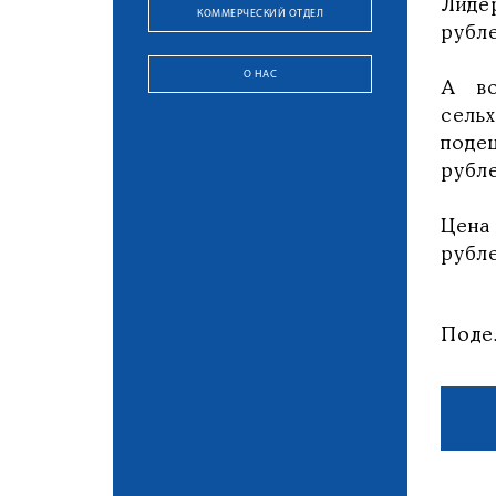
Лиде
КОММЕРЧЕСКИЙ ОТДЕЛ
рубле
О НАС
А во
сель
поде
рубле
Цена
рубл
Поде