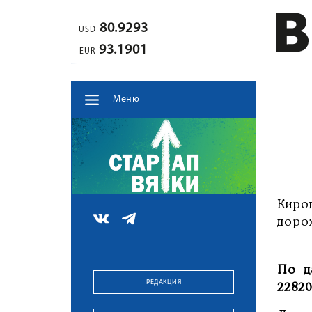
80.9293
USD
93.1901
EUR
Меню
Киро
доро
По д
РЕДАКЦИЯ
22820