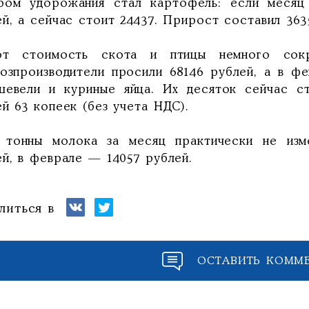
ром удорожания стал картофель: если месяц
й, а сейчас стоит 24437. Прирост составил 363
т стоимость скота и птицы немного сокр
хозпроизводители просили 68146 рублей, а в ф
шевели и куриные яйца. Их десяток сейчас с
й 63 копеек (без учета НДС).
 тонны молока за месяц практически не изм
ей, в феврале — 14057 рублей.
литься в
ОСТАВИТЬ КОММ