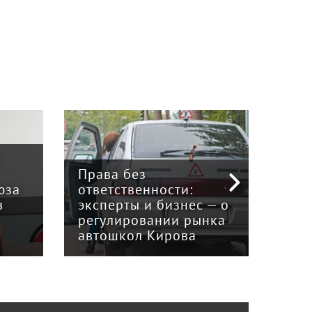
:
Права без
юза
ответственности:
Наук
в
эксперты и бизнес — о
гри
регулировании рынка
и к
автошкол Кирова
ном