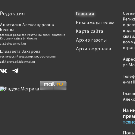
Редакция
Сетев
Главная
Регис
Рекламодателям
Анастасия Александровна
о рег
Белова
выдан
Карта сайта
главный редактор газеты «Бизнес Новости» в
связи
Кирове и сайта bnkirov.ru
Архив газеты
комму
a.a.belova@mail.ru
огран
Архив журнала
Елизавета Захарова
технический редактор, корреспондент
Адрес
zakharova.eli.job@mail.ru
ул.Мо
Теле
e-mai
Главн
Алекс
На и
прим
техн
Поль