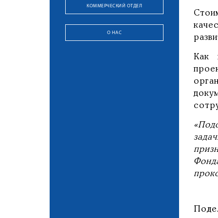
КОММЕРЧЕСКИЙ ОТДЕЛ
Стои
каче
О НАС
разв
Как 
прое
орга
доку
сотр
«Под
зада
приз
Фонд
прок
Поде