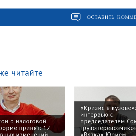
ОСТАВИТЬ КОММ
же читайте
«Кризис в кузове»
интервью с
кон о налоговой
председателем Со
форме принят: 12
грузоперевозчико
авных изменений
«Вятка» Юрием