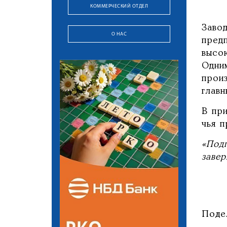
КОММЕРЧЕСКИЙ ОТДЕЛ
Заво
О НАС
предп
высо
Одни
прои
главн
В пр
чья п
«Подп
завер
Поде