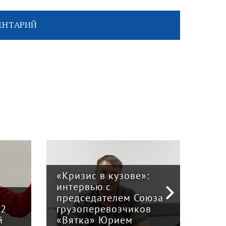
ЕНТАРИЙ
«Кризис в кузове»:
интервью с
Пра
й
председателем Союза
отв
12
грузоперевозчиков
экс
й
«Вятка» Юрием
рег