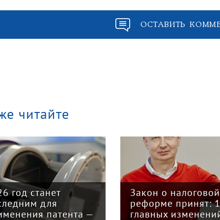
ОСТАВИТЬ КОММ
же читайте
26 год станет
Закон о налогово
следним для
реформе принят: 
именения патента —
главных изменени