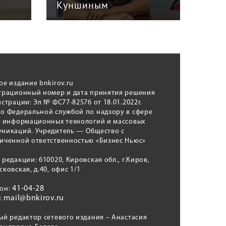
Куншиным
авт
ое издание bnkirov.ru
трационный номер и дата принятия решения
истрации: Эл № ФС77-82576 от 18.01.2022г.
о Федеральной службой по надзору в сфере
, информационных технологий и массовых
никаций. Учредитель — Общество с
иченной ответственностью «Бизнес Ньюс»
 редакции: 610020, Кировская обл., г.Киров,
сковская, д.40, офис 1/1
41-04-28
фон:
mail@bnkirov.ru
l:
ый редактор сетевого издания – Анастасия