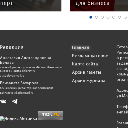
сперт
для бизнеса
Редакция
Сетев
Главная
Регис
Рекламодателям
Анастасия Александровна
о рег
Белова
выдан
Карта сайта
главный редактор газеты «Бизнес Новости» в
связи
Кирове и сайта bnkirov.ru
Архив газеты
комму
a.a.belova@mail.ru
огран
Архив журнала
Елизавета Захарова
технический редактор, корреспондент
Адрес
zakharova.eli.job@mail.ru
ул.Мо
Теле
e-mai
Главн