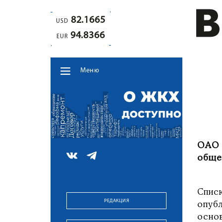
82.1665
USD
94.8366
EUR
Меню
ОАО 
обще
Спис
РЕДАКЦИЯ
опуб
осно