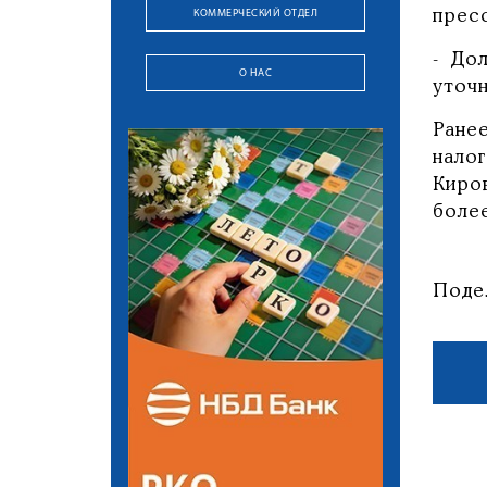
КОММЕРЧЕСКИЙ ОТДЕЛ
прес
- До
О НАС
уточн
Ран
нало
Киро
более
Поде