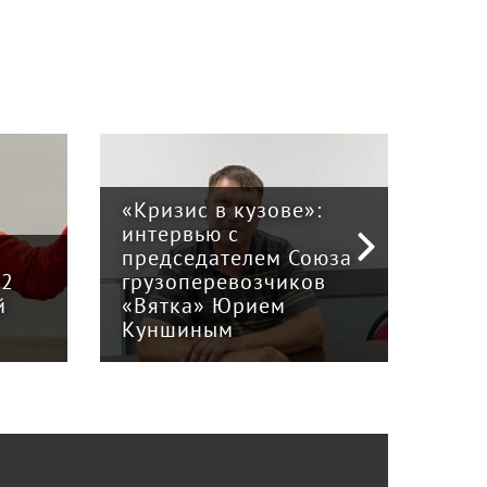
«Кризис в кузове»:
интервью с
Пра
й
председателем Союза
отв
12
грузоперевозчиков
экс
й
«Вятка» Юрием
рег
Куншиным
авт