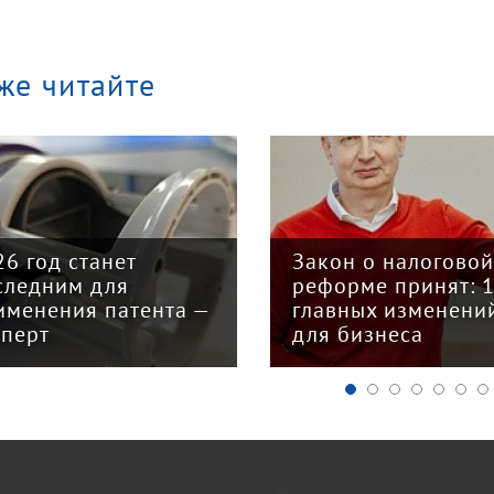
же читайте
26 год станет
Закон о налогово
следним для
реформе принят: 
именения патента —
главных изменени
сперт
для бизнеса