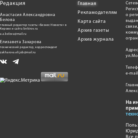
Редакция
Сетев
Главная
Регис
Рекламодателям
Анастасия Александровна
о рег
Белова
выдан
Карта сайта
главный редактор газеты «Бизнес Новости» в
связи
Кирове и сайта bnkirov.ru
Архив газеты
комму
a.a.belova@mail.ru
огран
Архив журнала
Елизавета Захарова
технический редактор, корреспондент
Адрес
zakharova.eli.job@mail.ru
ул.Мо
Теле
e-mai
Главн
Алекс
На и
прим
техн
Поль
Юрид
Все 