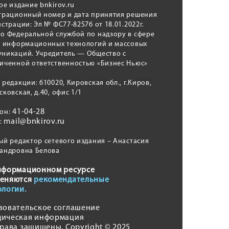
ое издание bnkirov.ru
трационный номер и дата принятия решения
истрации: Эл № ФС77-82576 от 18.01.2022г.
о Федеральной службой по надзору в сфере
, информационных технологий и массовых
никаций. Учредитель — Общество с
иченной ответственностью «Бизнес Ньюс»
 редакции: 610020, Кировская обл., г.Киров,
сковская, д.40, офис 1/1
41-04-28
фон:
mail@bnkirov.ru
l:
ый редактор сетевого издания – Анастасия
андровна Белова
нформационном ресурсе
еняются
рекомендательные
ологии.
зовательское соглашение
ическая информация
права защищены. Copyright © 2025