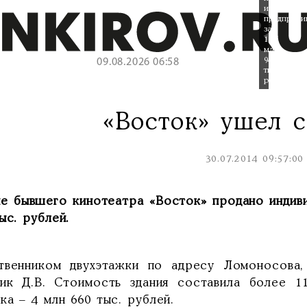
индивидуа
предприни
за
15
млн
942
09.08.2026 06:58
тыс.
рублей.
«Восток» ушел с
30.07.2014 09:57:00
ие бывшего кинотеатра «Восток» продано индив
ыс. рублей.
твенником двухэтажки по адресу Ломоносова
ник Д.В. Стоимость здания составила более 1
ка – 4 млн 660 тыс. рублей.