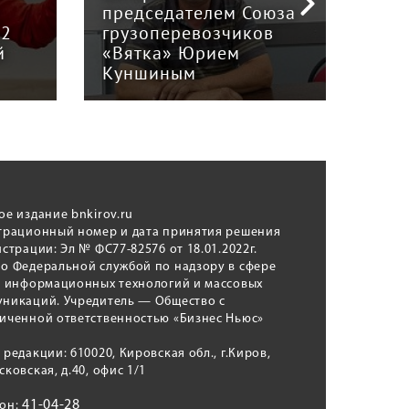
юза
ответственности:
Наук
в
эксперты и бизнес — о
гри
регулировании рынка
и к
автошкол Кирова
ном
ое издание bnkirov.ru
трационный номер и дата принятия решения
истрации: Эл № ФС77-82576 от 18.01.2022г.
о Федеральной службой по надзору в сфере
, информационных технологий и массовых
никаций. Учредитель — Общество с
иченной ответственностью «Бизнес Ньюс»
 редакции: 610020, Кировская обл., г.Киров,
сковская, д.40, офис 1/1
41-04-28
фон: