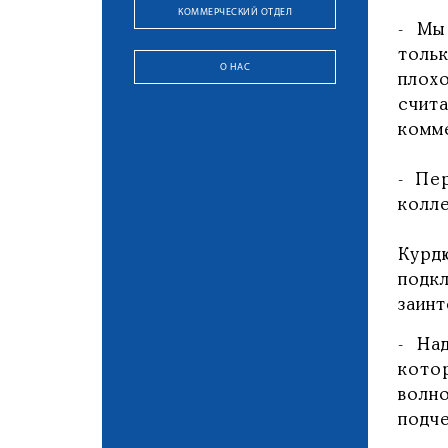
КОММЕРЧЕСКИЙ ОТДЕЛ
- Мы
толь
О НАС
плох
счит
комм
- Пе
колле
Курд
подк
заин
- На
кото
волн
подч