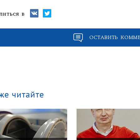
литься в
ОСТАВИТЬ КОММ
же читайте
«Кризис в кузове»
интервью с