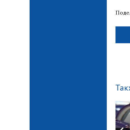
Поде
Так