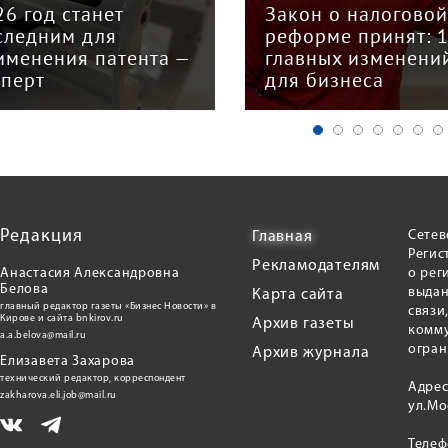
кон о налоговой
председателем Со
форме принят: 12
грузоперевозчико
авных изменений
«Вятка» Юрием
я бизнеса
Куншиным
Редакция
Сетев
Главная
Регис
Рекламодателям
Анастасия Александровна
о рег
Белова
выдан
Карта сайта
главный редактор газеты «Бизнес Новости» в
связи
Кирове и сайта bnkirov.ru
Архив газеты
комму
a.a.belova@mail.ru
огран
Архив журнала
Елизавета Захарова
технический редактор, корреспондент
Адрес
zakharova.eli.job@mail.ru
ул.Мо
Теле