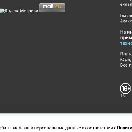
e-mai
Главн
Алекс
На и
прим
техн
Поль
Юрид
Все 
16+.
брабатываем ваши персональные данные в соответствии с
Полити