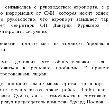
 связывались с руководством аэропорта, с 
ко информация от СМИ, которая носит однос
ое руководство, что аэропорт завышает та
ает секретарь ОП Дмитрий Курдюмов. -
ентировать ситуацию.
ревозчик просто давит на аэропорт, "продавли
ги.
юмов дополнил, что общественники взял
лючиться к решению проблемы. К примеру
тересованными лицами.
до попросить наше министерство транспорта 
рые осуществляют такие рейсы. Чтобы нас 
овали. Думаю, силы, возможности и состояние
еркнул председатель комиссии Эдуард Носков.