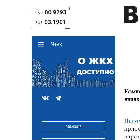
80.9293
USD
93.1901
EUR
Меню
Коми
авиа
Напо
РЕДАКЦИЯ
прио
аэро