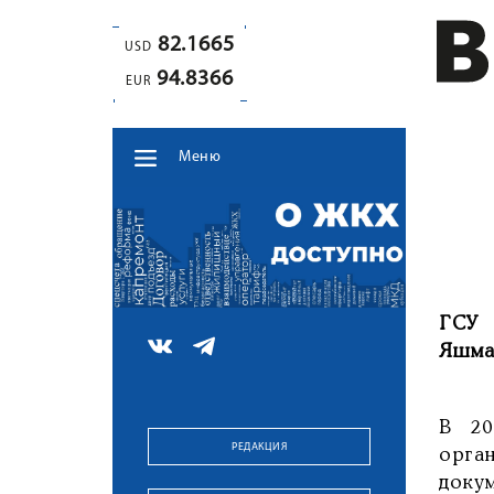
82.1665
USD
94.8366
EUR
Меню
ГСУ 
Яшма
В 20
РЕДАКЦИЯ
орга
доку