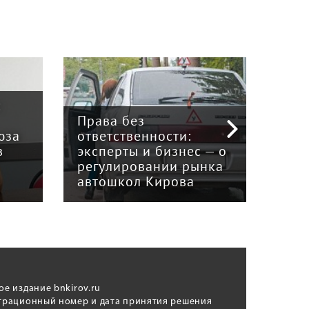
:
Права без
юза
ответственности:
Наук
в
эксперты и бизнес — о
гри
регулировании рынка
и к
автошкол Кирова
ном
ое издание bnkirov.ru
трационный номер и дата принятия решения