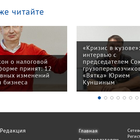
же читайте
«Кризис в кузове»
интервью с
кон о налоговой
председателем Со
форме принят: 12
грузоперевозчико
авных изменений
«Вятка» Юрием
я бизнеса
Куншиным
Редакция
Сетев
Главная
Регис