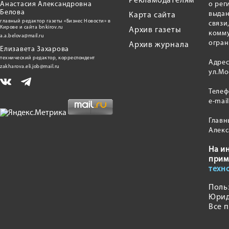
Рекламодателям
Анастасия Александровна
о рег
Белова
выдан
Карта сайта
главный редактор газеты «Бизнес Новости» в
связи
Кирове и сайта bnkirov.ru
Архив газеты
комму
a.a.belova@mail.ru
огран
Архив журнала
Елизавета Захарова
технический редактор, корреспондент
Адрес
zakharova.eli.job@mail.ru
ул.Мо
Теле
e-mai
Главн
Алекс
На и
прим
техн
Поль
Юрид
Все 