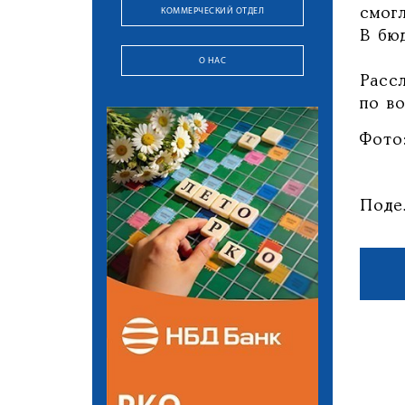
КОММЕРЧЕСКИЙ ОТДЕЛ
смог
В бю
О НАС
Расс
по в
Фото
Поде