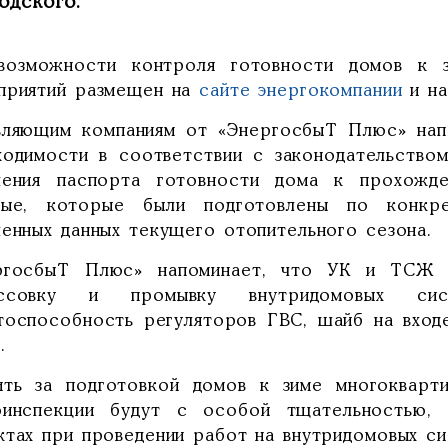
одского.
возможности контроля готовности домов к з
приятий размещен на
сайте энергокомпании
и на
вляющим компаниям от «ЭнергосбыТ Плюс» нап
ходимости в соответствии с законодательство
чения паспорта готовности дома к прохожде
ные, которые были подготовлены по конкре
ченных данных текущего отопительного сезона.
ргосбыТ Плюс» напоминает, что УК и ТСЖ о
ессовку и промывку внутридомовых сис
тоспособность регуляторов ГВС, шайб на вход
.
ить за подготовкой домов к зиме многокварт
оинспекции будут с особой тщательностью, 
ктах при проведении работ на внутридомовых си