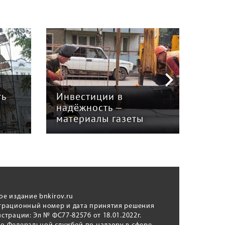
а
В и
ть
Инвестиции в
Кир
надёжность —
над
х
материалы газеты
теп
ое издание bnkirov.ru
трационный номер и дата принятия решения
истрации: Эл № ФС77-82576 от 18.01.2022г.