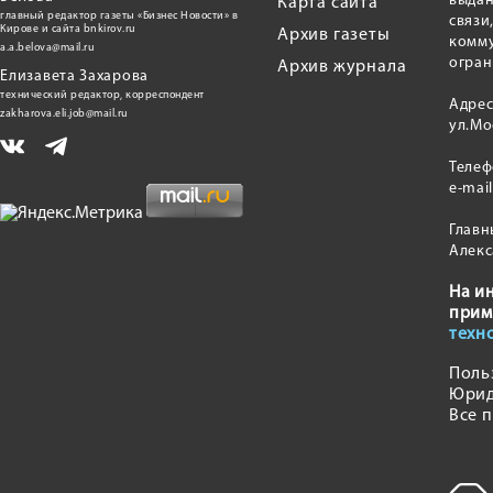
выдан
Карта сайта
главный редактор газеты «Бизнес Новости» в
связи
Кирове и сайта bnkirov.ru
Архив газеты
комму
a.a.belova@mail.ru
огран
Архив журнала
Елизавета Захарова
технический редактор, корреспондент
Адрес
zakharova.eli.job@mail.ru
ул.Мо
Теле
e-mai
Главн
Алекс
На и
прим
техн
Поль
Юрид
Все 