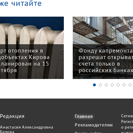
же читайте
арт отопления в
Фонду капремонт
цобъектах Кирова
разрешат открыва
планирован на 15
счета только в
нтября
российских банка
Редакция
Сетев
Главная
Регис
Рекламодателям
Анастасия Александровна
о рег
Белова