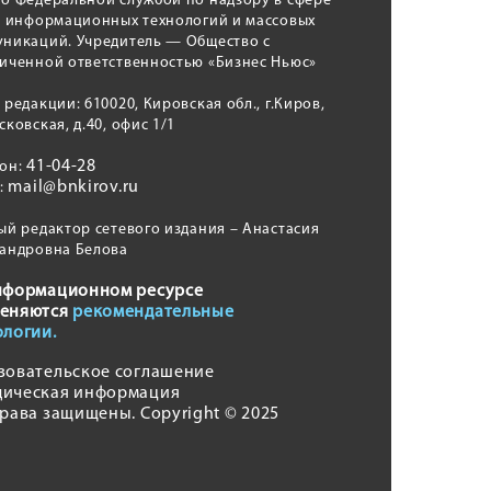
о Федеральной службой по надзору в сфере
, информационных технологий и массовых
никаций. Учредитель — Общество с
иченной ответственностью «Бизнес Ньюс»
 редакции: 610020, Кировская обл., г.Киров,
сковская, д.40, офис 1/1
41-04-28
фон:
mail@bnkirov.ru
l:
ый редактор сетевого издания – Анастасия
андровна Белова
нформационном ресурсе
еняются
рекомендательные
ологии.
зовательское соглашение
ическая информация
права защищены. Copyright © 2025