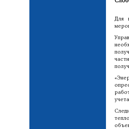
Слоб
Для 
меро
Упра
необ
полу
част
полу
«Эне
опр
рабо
учета
След
тепл
объе