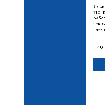
Такж
это 
рабо
неко
позв
Поде