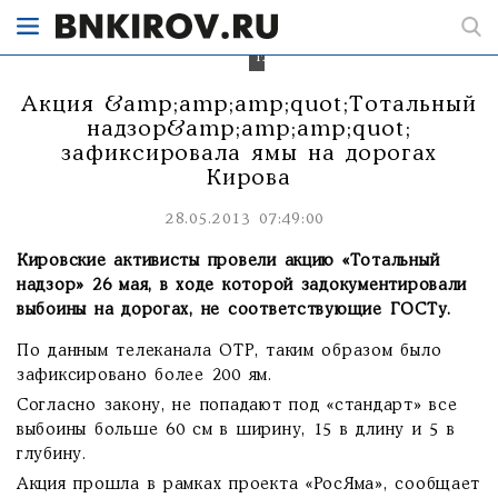
и
5
в
глубину.
Акция &amp;amp;amp;quot;Тотальный
надзор&amp;amp;amp;quot;
зафиксировала ямы на дорогах
Кирова
28.05.2013 07:49:00
Кировские активисты провели акцию «Тотальный
надзор» 26 мая, в ходе которой задокументировали
выбоины на дорогах, не соответствующие ГОСТу.
По данным телеканала ОТР, таким образом было
зафиксировано более 200 ям.
Согласно закону, не попадают под «стандарт» все
выбоины больше 60 см в ширину, 15 в длину и 5 в
глубину.
Акция прошла в рамках проекта «РосЯма», сообщает