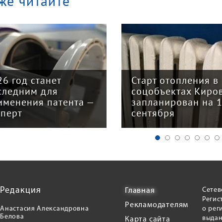
же читайте
26 год станет
Старт отопления в
следним для
соцобъектах Киро
именения патента —
запланирован на 
сперт
сентября
Редакция
Сетев
Главная
Регис
Рекламодателям
Анастасия Александровна
о рег
Белова
выдан
Карта сайта