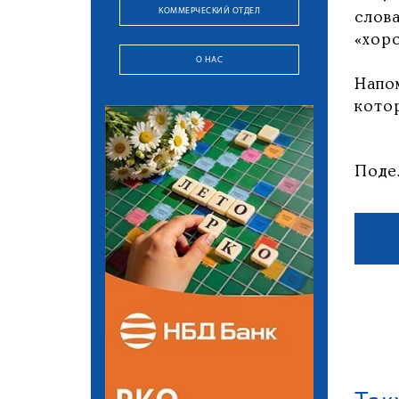
КОММЕРЧЕСКИЙ ОТДЕЛ
слов
«хор
О НАС
Напо
кото
Поде