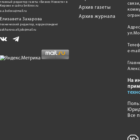
главный редактор газеты «Бизнес Новости» в
связи
Кирове и сайта bnkirov.ru
Архив газеты
комму
a.a.belova@mail.ru
огран
Архив журнала
Елизавета Захарова
технический редактор, корреспондент
Адрес
zakharova.eli.job@mail.ru
ул.Мо
Теле
e-mai
Главн
Алекс
На и
прим
техн
Поль
Юрид
Все 