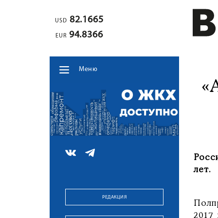
82.1665
USD
94.8366
EUR
Меню
«
Росс
лет.
РЕДАКЦИЯ
Полп
2017