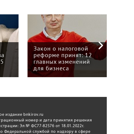
«Кр
инт
Закон о налоговой
пре
ва
реформе принят: 12
гру
15
главных изменений
«Вя
для бизнеса
Кун
ое издание bnkirov.ru
трационный номер и дата принятия решения
истрации: Эл № ФС77-82576 от 18.01.2022г.
о Федеральной службой по надзору в сфере