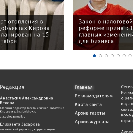
арт отопления в
Закон о налогово
цобъектах Кирова
реформе принят: 
планирован на 15
главных изменени
нтября
для бизнеса
Редакция
Сетев
Главная
Регис
Рекламодателям
Анастасия Александровна
о рег
Белова
выдан
Карта сайта
главный редактор газеты «Бизнес Новости» в
связи
Кирове и сайта bnkirov.ru
Архив газеты
комму
a.a.belova@mail.ru
огран
Архив журнала
Елизавета Захарова
технический редактор, корреспондент
Адрес