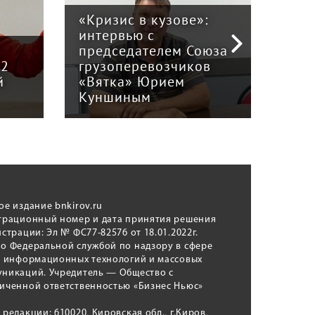
«Кризис в кузове»:
интервью с
Пра
й
председателем Союза
отв
12
грузоперевозчиков
экс
й
«Вятка» Юрием
рег
Куншиным
авт
ое издание bnkirov.ru
трационный номер и дата принятия решения
истрации: Эл № ФС77-82576 от 18.01.2022г.
о Федеральной службой по надзору в сфере
, информационных технологий и массовых
никаций. Учредитель — Общество с
иченной ответственностью «Бизнес Ньюс»
 редакции: 610020, Кировская обл., г.Киров,