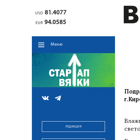
81.4077
USD
94.0585
EUR
Меню
Подр
г.Кир
Влаж
РЕДАКЦИЯ
свет