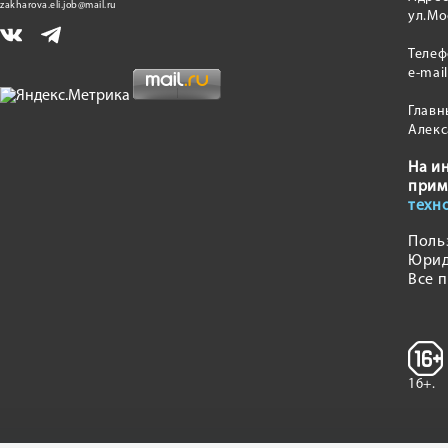
zakharova.eli.job@mail.ru
ул.Мо
Теле
e-mai
Главн
Алекс
На и
прим
техн
Поль
Юрид
Все 
16+.