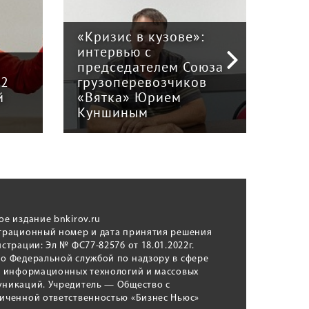
«Кризис в кузове»:
интервью с
Пра
й
председателем Союза
отв
12
грузоперевозчиков
экс
й
«Вятка» Юрием
рег
Куншиным
авт
ое издание bnkirov.ru
трационный номер и дата принятия решения
истрации: Эл № ФС77-82576 от 18.01.2022г.
о Федеральной службой по надзору в сфере
, информационных технологий и массовых
никаций. Учредитель — Общество с
иченной ответственностью «Бизнес Ньюс»