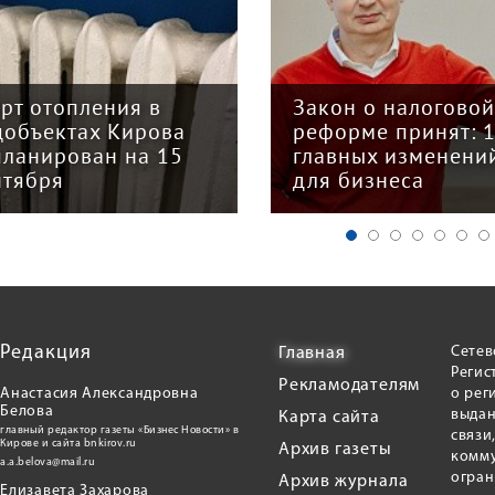
арт отопления в
Закон о налогово
цобъектах Кирова
реформе принят: 
планирован на 15
главных изменени
нтября
для бизнеса
Редакция
Сетев
Главная
Регис
Рекламодателям
Анастасия Александровна
о рег
Белова
выдан
Карта сайта
главный редактор газеты «Бизнес Новости» в
связи
Кирове и сайта bnkirov.ru
Архив газеты
комму
a.a.belova@mail.ru
огран
Архив журнала
Елизавета Захарова