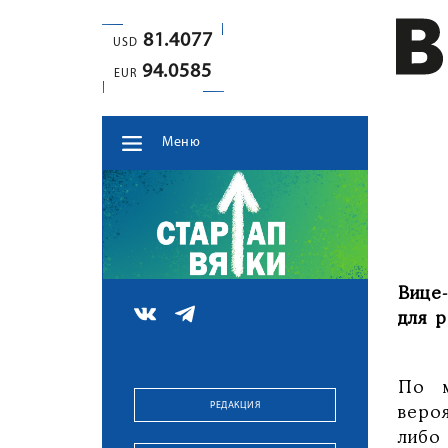
81.4077
USD
94.0585
EUR
Меню
Вице
для р
По м
РЕДАКЦИЯ
веро
либо