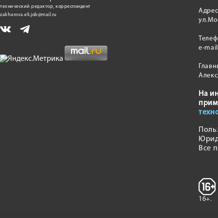
технический редактор, корреспондент
Адрес
zakharova.eli.job@mail.ru
ул.Мо
Теле
e-mai
Главн
Алекс
На и
прим
техн
Поль
Юрид
Все 
16+.