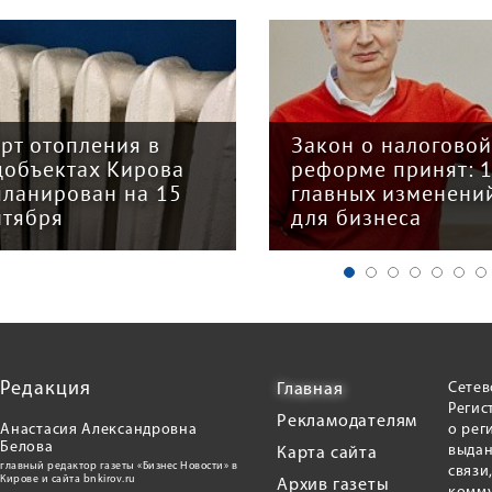
арт отопления в
Закон о налогово
цобъектах Кирова
реформе принят: 
планирован на 15
главных изменени
нтября
для бизнеса
Редакция
Сетев
Главная
Регис
Рекламодателям
Анастасия Александровна
о рег
Белова
выдан
Карта сайта
главный редактор газеты «Бизнес Новости» в
связи
Кирове и сайта bnkirov.ru
Архив газеты