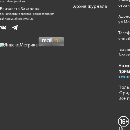
комму
a.a.belova@mail.ru
огран
Архив журнала
Елизавета Захарова
технический редактор, корреспондент
Адрес
zakharova.eli.job@mail.ru
ул.Мо
Теле
e-mai
Главн
Алекс
На и
прим
техн
Поль
Юрид
Все 
16+.