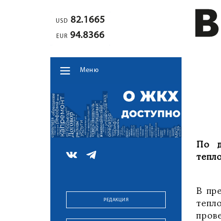
82.1665
USD
94.8366
EUR
Меню
По д
тепло
В пр
РЕДАКЦИЯ
тепл
пров