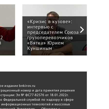
«Кризис в кузове»:
интервью с
Пра
й
председателем Союза
отв
12
грузоперевозчиков
экс
й
«Вятка» Юрием
рег
Куншиным
авт
ое издание bnkirov.ru
трационный номер и дата принятия решения
истрации: Эл № ФС77-82576 от 18.01.2022г.
о Федеральной службой по надзору в сфере
, информационных технологий и массовых