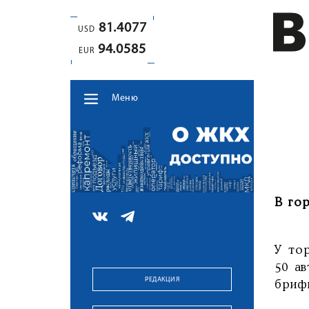
81.4077
USD
94.0585
EUR
Меню
В го
У то
50 а
РЕДАКЦИЯ
бриф