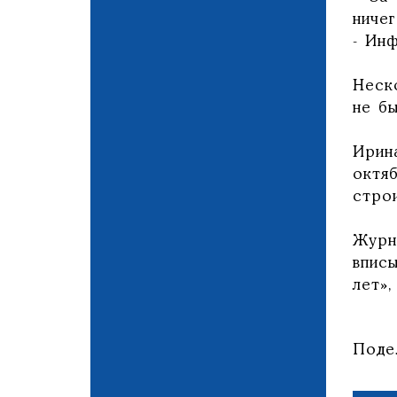
ничег
- Инф
Неск
не б
Ирин
октя
строи
Журн
впис
лет»,
Поде