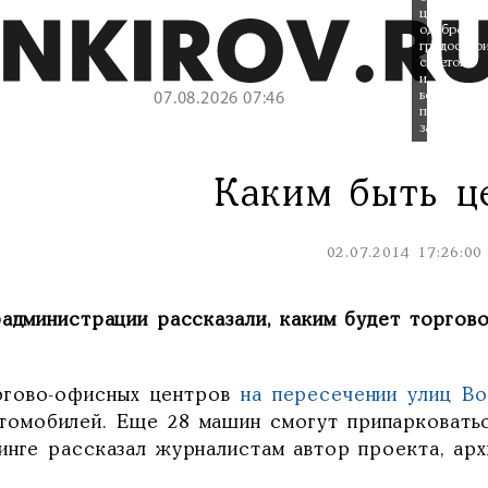
центра
одобрен
градостро
советом
и
возводится
07.08.2026 07:46
по
закону.
Каким быть ц
02.07.2014 17:26:00
радминистрации рассказали, каким будет торгов
ргово-офисных центров
на пересечении улиц В
втомобилей. Еще 28 машин смогут припарковатьс
инге рассказал журналистам автор проекта, ар