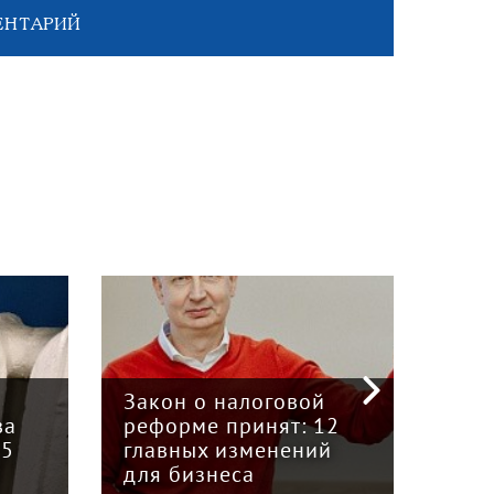
ЕНТАРИЙ
«Кр
инт
Закон о налоговой
пре
ва
реформе принят: 12
гру
15
главных изменений
«Вя
для бизнеса
Кун