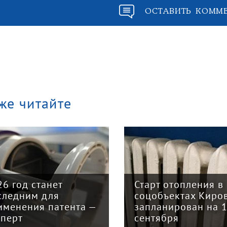
ОСТАВИТЬ КОММ
же читайте
26 год станет
Старт отопления в
следним для
соцобъектах Киро
именения патента —
запланирован на 
сперт
сентября