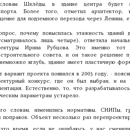
ловам Шклёды, в здание центра будет в
спорта. Более того, отметил архитектор, 
щение для подземного перехода через Ленина, е
опрос, почему повысилась этажность зданий 
усматривалось лишь четыре), ответила началь
тектуры Ирина Рубцова. Это именно тот 
остроительного совета, и он такое решение п
 немножко вглубь, здание имеет пластичную фор
т вариант проекта появился в 2003 году, - поя
тектурный конкурс, где он был выбран, и на 
ментация. Естественно, то, что разрабатывалось
ическим параметрам устарело.
го словам, изменились нормативы, СНИПы, г
и поправок. Объект несколько раз перепроектир
 это время, если не ошибаюсь, у нас сменили