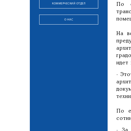
КОММЕРЧЕСКИЙ ОТДЕЛ
По с
тран
поме
О НАС
На в
пред
архи
град
идет
- Это
архи
доку
техн
По е
сотн
- За