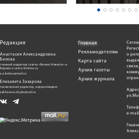
Редакция
Сетев
Главная
Регис
Рекламодателям
Анастасия Александровна
о рег
Белова
выдан
Карта сайта
главный редактор газеты «Бизнес Новости» в
связи
Кирове и сайта bnkirov.ru
Архив газеты
комму
a.a.belova@mail.ru
огран
Архив журнала
Елизавета Захарова
технический редактор, корреспондент
Адрес
zakharova.eli.job@mail.ru
ул.Мо
Теле
e-mai
Главн
Алекс