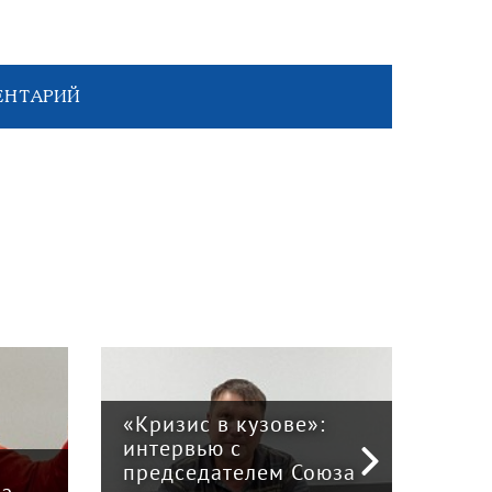
ЕНТАРИЙ
«Кризис в кузове»:
интервью с
Пра
й
председателем Союза
отв