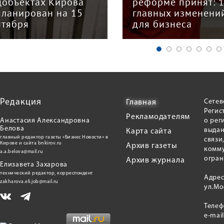
цобъектах Кирова
реформе принят: 
планирован на 15
главных изменени
нтября
для бизнеса
Редакция
Сетев
Главная
Регис
Рекламодателям
Анастасия Александровна
о рег
Белова
выдан
Карта сайта
главный редактор газеты «Бизнес Новости» в
связи
Кирове и сайта bnkirov.ru
Архив газеты
комму
a.a.belova@mail.ru
огран
Архив журнала
Елизавета Захарова
технический редактор, корреспондент
Адрес
zakharova.eli.job@mail.ru
ул.Мо
Теле
e-mai