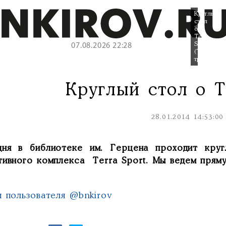
Круглый
стол
о
Terra
Sport
07.08.2026 22:28
(Twitter-
трансляци
Круглый стол о T
28.01.2014 14:53:00
дня в библиотеке им. Герцена проходит кру
тивного комплекса Terra Sport. Мы ведем пряму
ы пользователя @bnkirov