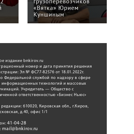
12
грузоперевозчиков
экс
й
«Вятка» Юрием
рег
Куншиным
авт
ое издание bnkirov.ru
трационный номер и дата принятия решения
истрации: Эл № ФС77-82576 от 18.01.2022г.
о Федеральной службой по надзору в сфере
, информационных технологий и массовых
никаций. Учредитель — Общество с
иченной ответственностью «Бизнес Ньюс»
 редакции: 610020, Кировская обл., г.Киров,
сковская, д.40, офис 1/1
41-04-28
фон:
mail@bnkirov.ru
l: