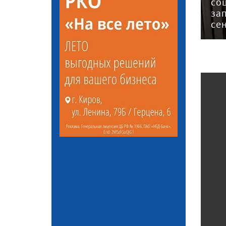
вом
последним для
со
концу
применения патента —
за
эксперт
се