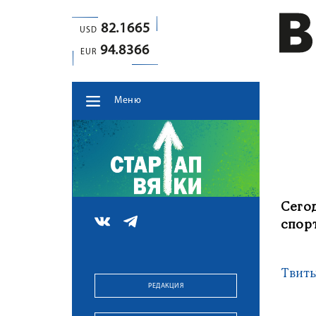
82.1665
USD
94.8366
EUR
Меню
Сего
спор
Твит
РЕДАКЦИЯ