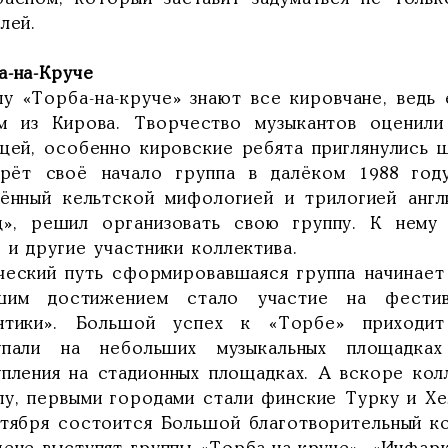
лей.
а-на-Круче
пу «Торба-на-круче» знают все кировчане, ведь
м из Кирова. Творчество музыкантов оценил
ицей, особенно кировские ребята приглянулись 
рёт своё начало группа в далёком 1988 год
чённый кельтской мифологией и трилогией англ
ц», решил организовать свою группу. К нему 
 и другие участники коллектива.
ческий путь сформировавшаяся группа начинает с
шим достижением стало участие на фестив
нтики». Большой успех к «Торбе» приходит
упали на небольших музыкальных площадка
упления на стадионных площадках. А вскоре кол
пу, первыми городами стали финские Турку и Хе
ктября состоится Большой благотворительный ко