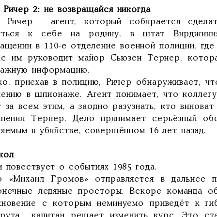
 Ричер 2: не возвращайся никогда
 Ричер - агент, который собирается сдела
уться к себе на родину, в штат Вирджини
ращении в 110-е отделение военной полиции, где
ас им руководит майор Сьюзен Тернер, котор
важную информацию.
ко, приехав в полицию, Ричер обнаруживает, ч
нению в шпионаже. Агент понимает, что коллегу
 за всем этим, а заодно разузнать, кто виноват
инении Тернер. Дело принимает серьёзный об
яемым в убийстве, совершённом 16 лет назад.
кол
 повествует о событиях 1985 года.
о «Михаил Громов» отправляется в дальнее 
онечные ледяные просторы. Вскоре команда об
кновение с которым неминуемо приведёт к гиб
рута капитан решает изменить курс. Это ста