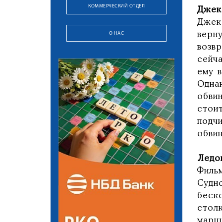
КОММЕРЧЕСКИЙ ОТДЕЛ
Джек
Джек
О НАС
верн
возв
сейч
ему 
Одна
обви
стоит
подч
обвин
Ледо
Фильм
Судн
беск
стол
марш