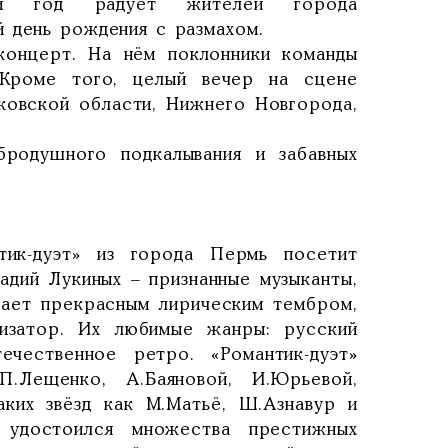
й год радует жителей города
 день рождения с размахом.
концерт. На нём поклонники команды
 Кроме того, целый вечер на сцене
ковской области, Нижнего Новгорода,
бродушного подкалывания и забавных
тик-дуэт» из города Пермь посетит
адий Лукиных – признанные музыканты,
дает прекрасным лирическим тембром,
визатор. Их любимые жанры: русский
чественное ретро. «Романтик-дуэт»
.Лещенко, А.Баяновой, И.Юрьевой,
аких звёзд как М.Матьё, Ш.Азнавур и
» удостоился множества престижных