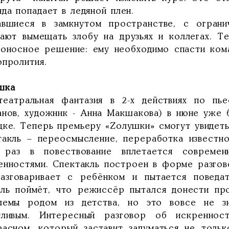
да попадает в ледяной плен.
авшиеся в замкнутом пространстве, с ограни
нают вымещать злобу на друзьях и коллегах. Т
боносное решение: ему необходимо спасти кома
опролития.
шка
театральная фантазия в 2-х действиях по п
анов, художник - Анна Макшакова) в июне уже 
цке. Теперь премьеру «Zолушки» смогут увидеть
такль – переосмысление, переработка известн
 раз в повествование вплетается совреме
енностями. Спектакль построен в форме разгов
азговаривает с ребёнком и пытается поведа
ель поймёт, что режиссёр пытался донести пр
лемы родом из детства, но это вовсе не з
тливым. Интересный разговор об искреннос
расном, который заставит задуматься не тольк