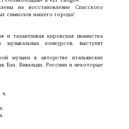
т-Облакоходцы» и «El Tango».
лены на восстановление Спасского
ых символов нашего города!
 и талантливая кировская пианистка
 музыкальных конкурсов, выступят
кой музыки в авторстве итальянских
ак Бах, Вивальди, Россини и некоторые
 ч.
а.
а.