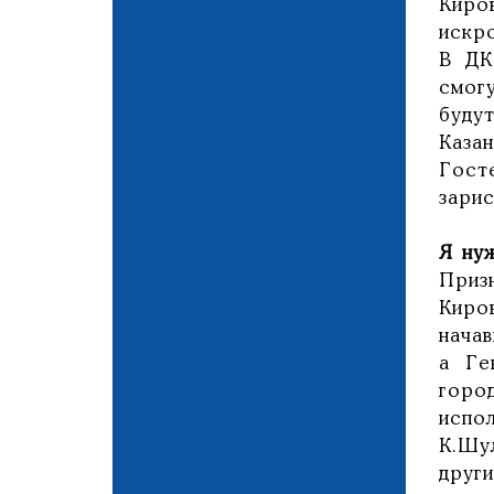
Кир
искр
В ДК
смог
буду
Казан
Гост
зарис
Я ну
Приз
Киро
нача
а Ге
горо
испо
К.Шу
друг