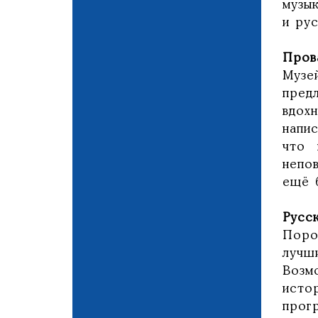
музы
и ру
Пров
Музе
пред
вдох
напи
что 
непо
ещё 
Русс
Поро
лучш
Возм
исто
прог