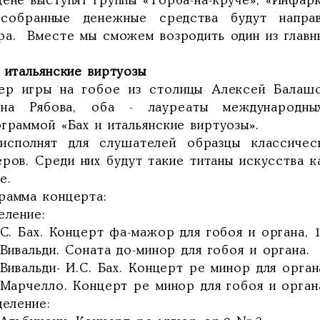
цене выступят группы «Торба-на-круче», «Инфарк
собранные денежные средства будут направ
ра. Вместе мы сможем возродить один из главн
 итальянские виртуозы
ер игры на гобое из столицы Алексей Балашов
яна Рябова, оба - лауреаты международных
граммой «Бах и итальянские виртуозы».
исполнят для слушателей образцы классичес
ров. Среди них будут такие титаны искусства к
е.
рамма концерта:
еление:
 С. Бах. Концерт фа-мажор для гобоя и органа, 1
 Вивальди. Соната до-минор для гобоя и органа.
 Вивальди- И.С. Бах. Концерт ре минор для орган
 Марчелло. Концерт ре минор для гобоя и орган
деление: