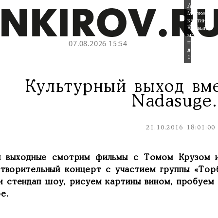
Альбер
Марке
картина
«Новый
мост
под
07.08.2026 15:54
дождем»
1935г
Культурный выход вм
Nadasuge.
21.10.2016 18:01:00
и выходные смотрим фильмы с Томом Крузом и
отворительный концерт с участием группы «Тор
и стендап шоу, рисуем картины вином, пробуем 
е.