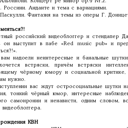
 Альбинони. Концерт ре минор ор.9 Nr.2.
. Россини. Анданте и тема с вариациями.
 Паскулли. Фантазия на темы из оперы Г. Донице
меяться?!
стный российский видеоблоггер и стендапер Д
ь он выступит в пабе «Red music pub» и пре
ься?!».
 вам надоели неинтересные и банальные шутки
хочется встряски, причём встряски интелле
оящему чёрному юмору и социальной критике, 
вам нужно.
ыступлении вас ждут остросоциальные шутки н
гия, тонкий чёрный юмор, интересные наблюден
ого самоиронии и ненависти, одним словом, в
 видеоблоггера.
 рождения КВН