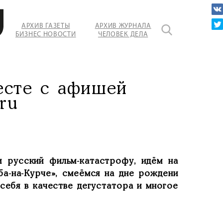
АРХИВ ГАЗЕТЫ
АРХИВ ЖУРНАЛА
БИЗНЕС НОВОСТИ
ЧЕЛОВЕК ДЕЛА
есте с афишей
ru
 русский фильм-катастрофу, идём на
ба-на-Курче», смеёмся на дне рождени
себя в качестве дегустатора и многое