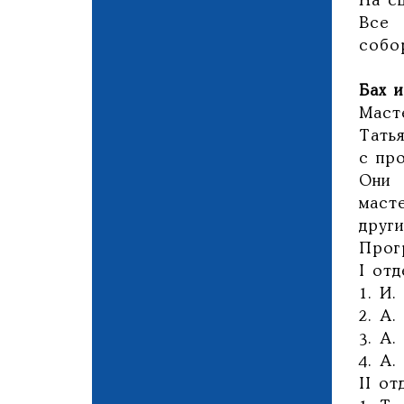
На с
Все 
собо
Бах и
Маст
Тать
с про
Они 
масте
други
Прог
I отд
1. И.
2. А.
3. А.
4. А.
II от