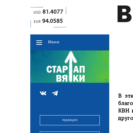
81.4077
USD
94.0585
EUR
Меню
В эт
благ
КВН 
друго
РЕДАКЦИЯ