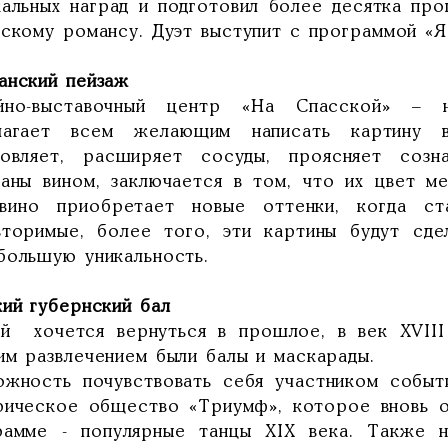
кальных наград и подготовил более десятка пр
сскому романсу. Дуэт выступит с программой «Я
анский пейзаж
йно-выставочный центр «На Спасской» – н
лагает всем желающим написать картину в
новляет, расширяет сосуды, проясняет созн
саны вином, заключается в том, что их цвет м
вино приобретает новые оттенки, когда ст
вторимые, более того, эти картины будут сде
большую уникальность.
кий губернский бал
й хочется вернуться в прошлое, в век XVII
им развлечением были балы и маскарады.
ожность почувствовать себя участником событ
рическое общество «Триумф», которое вновь о
рамме - популярные танцы XIX века. Также 