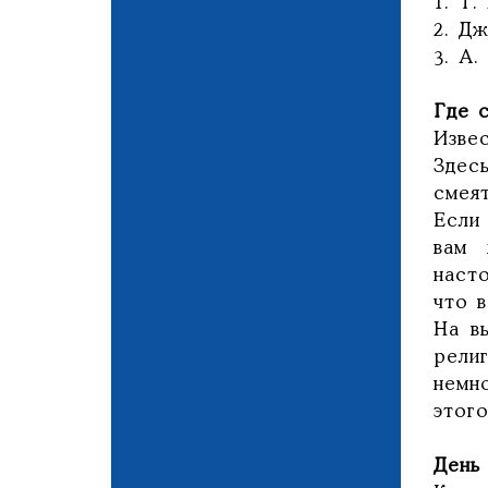
1. Т.
2. Дж
3. А.
Где с
Изве
Здес
смеят
Если
вам 
наст
что 
На в
рели
немн
этого
День