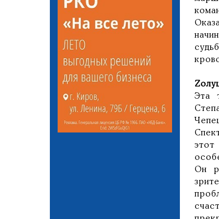
коман
Оказ
начи
судь
кров
Zoлу
Эта 
Степ
Чепе
Спек
этот
особ
Он р
зрит
проб
счас
прек