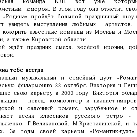
овская команда КВН вот уже которы
омётным юмором. В этом году она отметит свой
 «Родина» пройдёт большой праздничный шоу-
ут увидеть выступления любимых артистов.
т юморить известные команды из Москвы и Мос
и, а также Кировской области.
ей ждёт праздник смеха, весёлой иронии, до
овок.
жна тебе всегда
нанный музыкальный и семейный дуэт «Роман
вскую филармонию 22 октября. Виктория и Генн
вшие свою карьеру в 2000 году. Виктория обла
ннадий – певец, композитор и пианист-импро
дской и салонный романс, зарубежное и оте
лняет песни классиков русского ретро - П
льженко, Г.Великановой, М.Кристалинской, и т
их. За годы своей карьеры «Романтик-дуэт