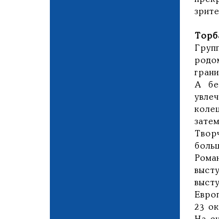
зрите
Торб
Груп
родо
гран
А бе
увле
коле
затем
Твор
боль
Рома
выст
выст
Евро
23 о