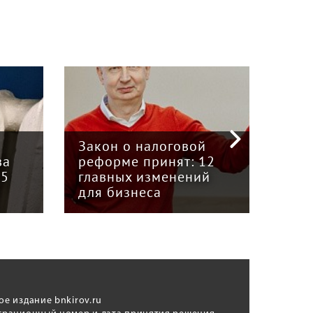
«Кр
инт
Закон о налоговой
пре
ва
реформе принят: 12
гру
15
главных изменений
«Вя
для бизнеса
Кун
ое издание bnkirov.ru