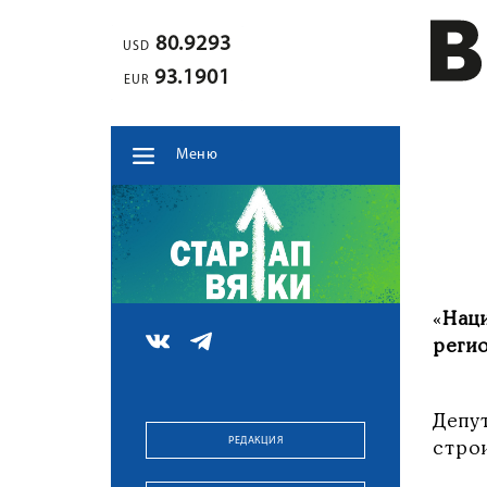
80.9293
USD
93.1901
EUR
Меню
«
Нац
регио
Депу
РЕДАКЦИЯ
стро