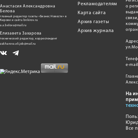
Регис
Рекламодателям
Анастасия Александровна
о рег
Белова
выдан
Карта сайта
главный редактор газеты «Бизнес Новости» в
связи
Кирове и сайта bnkirov.ru
Архив газеты
комму
a.a.belova@mail.ru
огран
Архив журнала
Елизавета Захарова
технический редактор, корреспондент
Адрес
zakharova.eli.job@mail.ru
ул.Мо
Теле
e-mai
Главн
Алекс
На и
прим
техн
Поль
Юрид
Все 