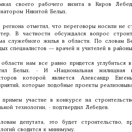
мках своего рабочего визита в Киров Лебед
рнатором Никитой Белых.
а региона отметил, что переговоры носили не с
ктер. В частности обсуждался вопрос строит
ма служебного жилья в области. По словам Бе
дых специалистов — врачей и учителей в районы
 области нам все равно придется углубиться в
тил Белых. - И «Национальная жилищная к
кторов которой является Александр Евген
приятий, которые подобные проекты реализовыв
 примем участие в конкурсе на строительств
ьной технологии, - подтвердил Лебедев.
ловам депутата, это будет строительство, 
логий сводится к минимуму.