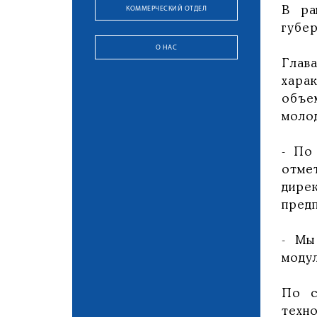
КОММЕРЧЕСКИЙ ОТДЕЛ
В ра
губе
О НАС
Глав
хара
объе
моло
- По
отме
дире
пред
- Мы
модул
По с
техно