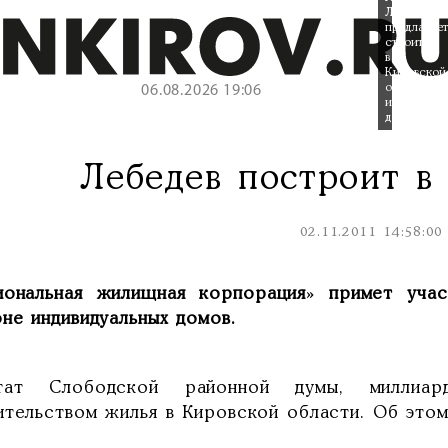
Лебедев
предлагает
строить
в
Кировской
области
06.08.2026 19:06
индивидуа
дома.
Лебедев построит в
02.11.2011 14:58:00
иональная жилищная корпорация
»
примет учас
не индивидуальных домов.
тат Слободской районной думы, миллиар
ительством жилья в Кировской области. Об это