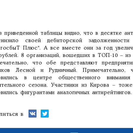
риведенной таблицы видно, что в десятке анти
низило своей дебиторской задолженност
ргосбыТ Плюс". А все вместе они за год увели
рублей. 8 организаций, вошедших в ТОП-10 – из 
ечательно, что обе представляют предприят
лков Лесной и Рудничный. Примечательно, 
овились в центре общественного внимания
ительного сезона. Участники из Кирова – тоже
вились фигурантами аналогичных антирейтингов.
литься в