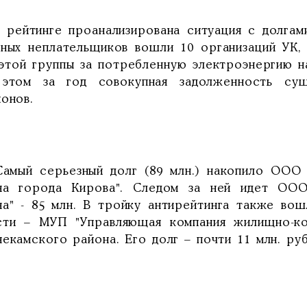
йтинге проанализирована ситуация с долгами 
тных неплательщиков вошли 10 организаций УК
этой группы за потребленную электроэнергию на
этом за год совокупная задолженность сущ
онов.
й серьезный долг (89 млн.) накопило ООО "
на города Кирова". Следом за ней идет ООО
на" - 85 млн. В тройку антирейтинга также во
сти – МУП "Управляющая компания жилищно-ком
екамского района. Его долг – почти 11 млн. руб