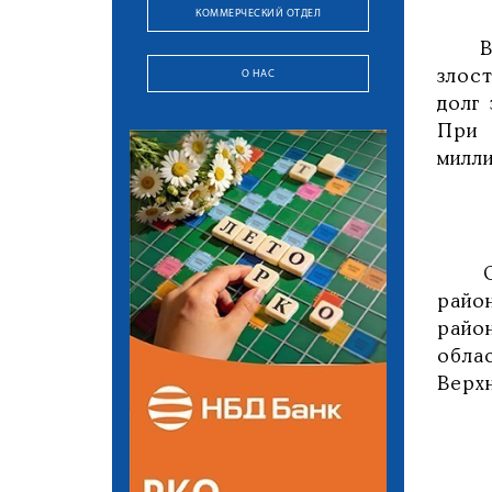
КОММЕРЧЕСКИЙ ОТДЕЛ
В ре
О НАС
злос
долг 
При 
милли
Самы
райо
райо
обла
Верхн