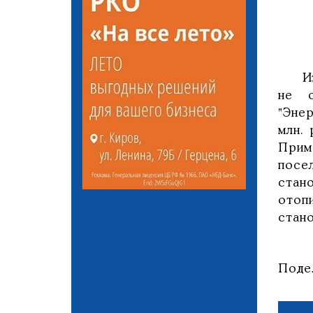
Из п
не с
"Эне
млн. 
Прим
посе
стан
отоп
стано
Поде