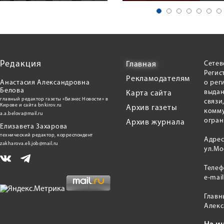
Редакция
Сетев
Главная
Регис
Рекламодателям
Анастасия Александровна
о рег
Белова
выдан
Карта сайта
главный редактор газеты «Бизнес Новости» в
связи
Кирове и сайта bnkirov.ru
Архив газеты
комму
a.a.belova@mail.ru
огран
Архив журнала
Елизавета Захарова
технический редактор, корреспондент
Адрес
zakharova.eli.job@mail.ru
ул.Мо
Теле
e-mai
Главн
Алекс