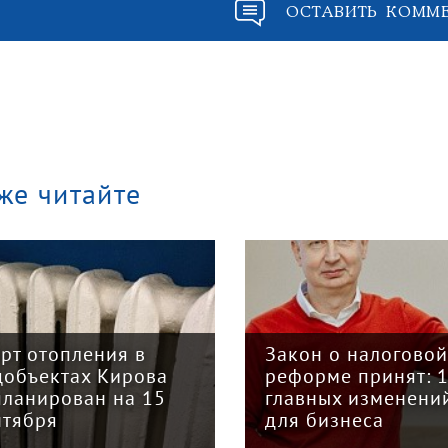
ОСТАВИТЬ КОММ
же читайте
арт отопления в
Закон о налогово
цобъектах Кирова
реформе принят: 
планирован на 15
главных изменени
нтября
для бизнеса