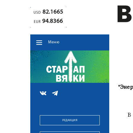
82.1665
USD
94.8366
EUR
Меню
"Эне
В не
РЕДАКЦИЯ