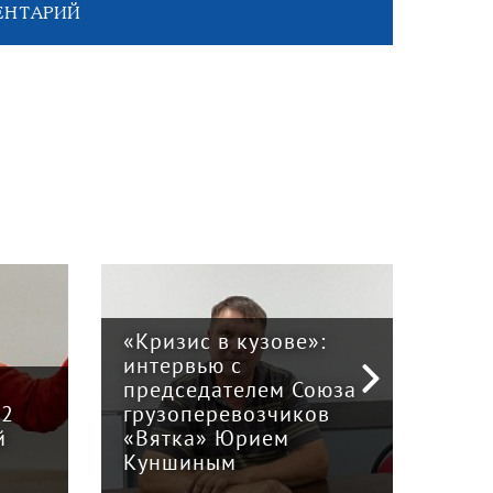
ЕНТАРИЙ
«Кризис в кузове»:
интервью с
Пра
й
председателем Союза
отв
12
грузоперевозчиков
экс
й
«Вятка» Юрием
рег
Куншиным
авт