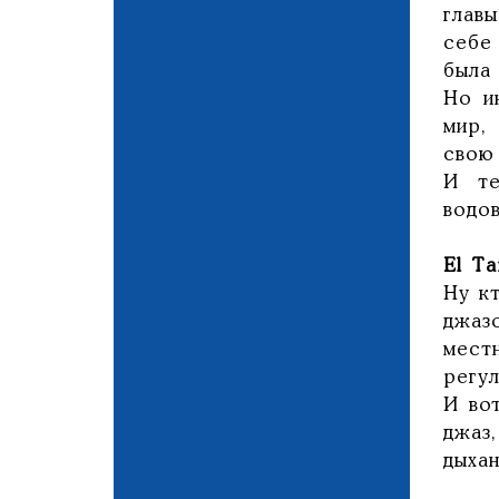
глав
себе
была 
Но и
мир,
свою
И те
водо
El T
Ну кт
джаз
мест
регу
И во
джаз
дыха