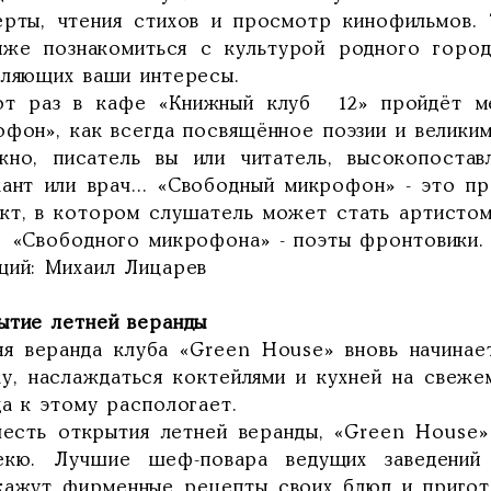
ерты, чтения стихов и просмотр кинофильмов.
иже познакомиться с культурой родного город
еляющих ваши интересы.
от раз в кафе «Книжный клуб 12» пройдёт м
офон», как всегда посвящённое поэзии и великим
жно, писатель вы или читатель, высокопостав
ант или врач... «Свободный микрофон» - это пр
кт, в котором слушатель может стать артистом
 «Свободного микрофона» - поэты фронтовики.
щий: Михаил Лицарев
ытие летней веранды
яя веранда клуба «Green House» вновь начина
ку, наслаждаться коктейлями и кухней на свеже
а к этому распологает.
честь открытия летней веранды, «Green House»
екю. Лучшие шеф-повара ведущих заведений
кажут фирменные рецепты своих блюд и пригот