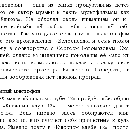
ановский – один из самых продуктивных детс
но он автор музыки к таким мультфильмам как
ойников». Не обходил своим вниманием он и
кие войны?», «Я люблю тебя, жизнь», «Я ра
чества. Так что даже если вам не знакома фам
те его произведения. «Белоснежка и семь гномо
оду в соавторстве с Сергеем Богомазовым. Ска
шей, однако из нынешнего поколения её мало к
вас есть возможность показать сказку сво
онического оркестра Раевского. Поверьте, э
для воображения нет никаких преград.
ытый микрофон
 29 мая в «Книжном клубе 12» пройдёт «Свообдн
 «Книжный клуб 12» — место знаковое для т
сства. Ведь именно здесь собираются кни
ще все те, кто считает себя причастным к кул
да. Именно поэту в «Книжном клубе 12» посто