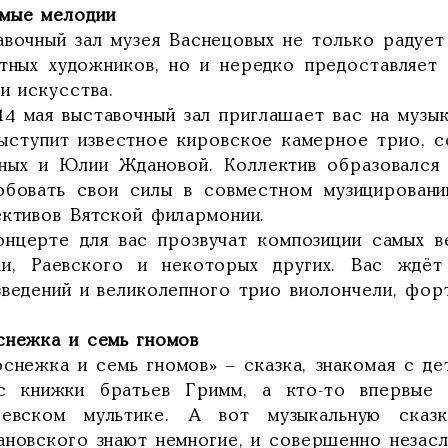
мые мелодии
авочный зал музея Васнецовых не только радуе
стных художников, но и нередко предоставляет
и искусства.
 14 мая выставочный зал приглашает вас на музы
выступит известное кировское камерное трио, 
ных и Юлии Ждановой. Коллектив образовался 
обовать свои силы в совместном музицировани
ективов Вятской филармонии.
онцерте для вас прозвучат композиции самых ве
ки, Раевского и некоторых других. Вас ждёт
зведений и великолепного трио виолончели, фор
снежка и семь гномов
снежка и семь гномов» – сказка, знакомая с де
с книжки братьев Гримм, а кто-то впервые 
еевском мультике. А вот музыкальную сказ
ановского знают немногие, и совершенно незас