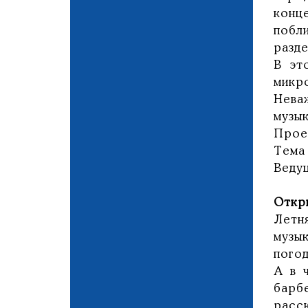
конц
побл
разд
В эт
микр
Нева
музык
Прое
Тема
Веду
Откр
Летн
музы
погод
А в 
барб
расс