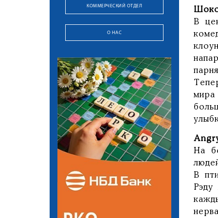
КОММЕРЧЕСКИЙ ОТДЕЛ
Шоко
В це
О НАС
коме
клоу
напа
парн
Тепе
мира
боль
улыб
Angry
На б
людей
В пт
Рэду
кажд
нерв