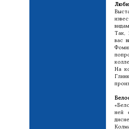
Люби
Выст
изве
видам
Так,
вас 
Фоми
попр
колл
На к
Глин
прои
Бело
«Бело
ней 
дисн
Колм