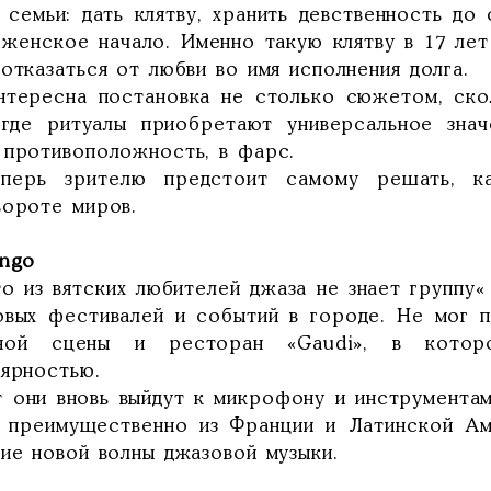
ы семьи: дать клятву, хранить девственность до
 женское начало. Именно такую клятву в 17 лет
отказаться от любви во имя исполнения долга.
нтересна постановка не столько сюжетом, ско
 где ритуалы приобретают универсальное знач
 противоположность, в фарс.
перь зрителю предстоит самому решать, ка
вороте миров.
ango
о из вятских любителей джаза не знает группу«
овых фестивалей и событий в городе. Не мог 
ной сцены и ресторан «Gaudi», в котор
лярностью.
т они вновь выйдут к микрофону и инструмента
, преимущественно из Франции и Латинской Ам
ние новой волны джазовой музыки.