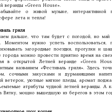
ей веранды «Green House».
абывайте о живой музыке, интерактивной 
сфере лета и тепла!
иваль гриля
наем дальше, что там будет с погодой, но май
у. Моментом нужно успеть воспользоваться,
низовывать загородные поездки, прогулки и ша
е города можно провести приятно время на свеж
ая в открытой Летней веранде «Green Hous
титным названием «Фестиваль гриля». Здесь то
ом, сочными закусками и дурманящими напит
ый ветерок, уютные мягкие пледы, аромат поджа
ъемлемые атрибуты чудной летней веранды. А к
на Вятку, мощно вышедшую из берегов в этом го
ународное шоу кошек