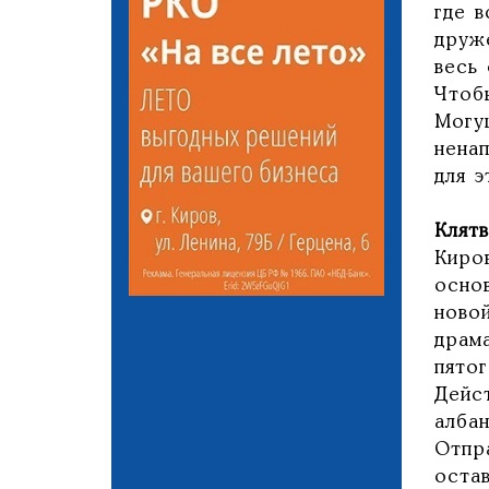
где в
друже
весь 
Чтобы
Могу
нена
для э
Клят
Киро
осно
ново
драм
пято
Дейс
албан
Отпр
оста