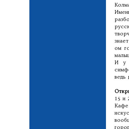
Колм
Имен
разб
русс
твор
знае
ом г
малы
И у 
симф
ведь 
Откр
15 и
Кафе
иску
вооб
горо