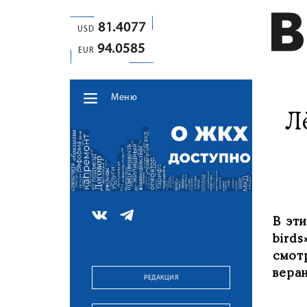
81.4077
USD
94.0585
EUR
Меню
Л
В эт
bird
смот
вера
РЕДАКЦИЯ