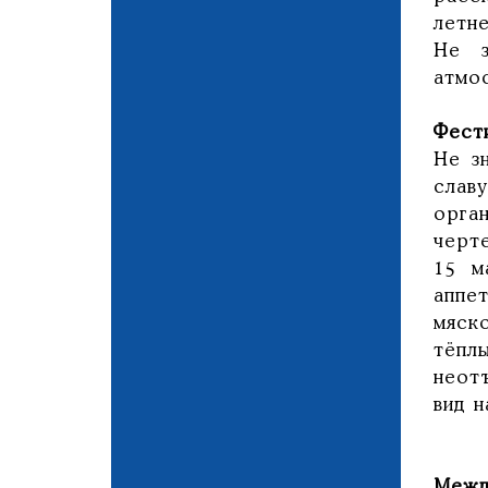
летн
Не з
атмо
Фест
Не з
слав
орга
черт
15 м
аппе
мяск
тёпл
неот
вид 
Межд