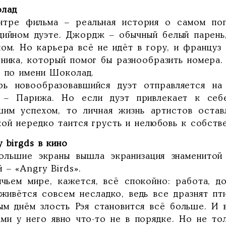
лад
нтре фильма – реальная история о самом по
дийном дуэте. Джордж – обычный белый парень
ном. Но карьера всё не идёт в гору, и француз
рника, который помог бы разнообразить номера.
я по имени Шоколад.
рь новообразовавшийся дуэт отправляется н
 – Парижа. Но если дуэт привлекает к себе
шим успехом, то личная жизнь артистов остав
кой нередко таится грусть и нелюбовь к собств
 birgds в кино
ольшие экраны вышла экранизация знаменитой
 – «Angry Birds».
ичьем мире, кажется, всё спокойно: работа, д
 живётся совсем несладко, ведь все дразнят пт
ым днём злость Рэя становится всё больше. И 
ами у него явно что-то не в порядке. Но не то