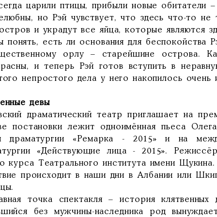
сегда царили птицы, прибыли новые обитатели –
любны, но Рэй чувствует, что здесь что-то не т
остров и украдут все яйца, которые являются з
 понять, есть ли основания для беспокойства Р
щественному орлу – старейшине острова. Ка
прасны, и теперь Рэй готов вступить в неравну
того непростого дела у него накопилось очень 
венные девы
вский драматический театр приглашает на прем
ве постановки лежит одноимённая пьеса Олега
й драматургии «Ремарка - 2015» и на межд
атургии «Действующие лица - 2015». Режиссё
го курса Театрального института имени Щукина.
твие происходит в наши дни в Албании или Шки
цы.
авная точка спектакля – история клятвенных 
вшийся без мужчины-наследника род вынуждает