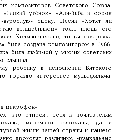
ких композиторов Советского Союза.
 «Гадкий утёнок», «Али-баба и сорок
 «взрослую» сцену. Песни «Хотят ли
ботаю волшебником» тоже плоды его
илия Колмановского, то вы наверняка
в» была создана композитором в 1966-
зка была любимой у многих советских
то слышал.
ему ребёнку в исполнении Вятского
то гораздо интереснее мультфильма,
ый микрофон».
ех, кто относит себя к почитателям
гоманы, меломаны, киноманы, да и
ьтурной жизни нашей страны и нашего
янно проходят различные музыкальные