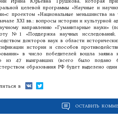
рии Ирина Юрьевна Трушкова, которая при
ральной целевой программы «Научные и научно
ии»с проектом «Национальные меньшинства на 
начале XXI вв.: вопросы истории и культурной а
аучному направлению «Гуманитарные науки» (п
оту №1 «Поддержка научных исследований, 
водством докторов наук в области исторических
сификации истории и способов противодейств
зовании» в число победителей вошла заявка
о из 47 выигравших (всего было подано 6
стерством образования РФ будет выделено один
литься в
ОСТАВИТЬ КОММ