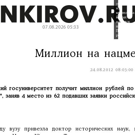
один
из
множества
малых
народов,
населяющ
07.08.2026 05:33
Приуральс
регион.
Миллион на нацм
24.08.2012 08:03:00
кий госуниверситет получит миллион рублей по
", заняв 4 место из 62 подавших заявки российск
ду вузу привезла доктор исторических наук,