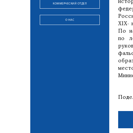
исто
КОММЕРЧЕСКИЙ ОТДЕЛ
феде
Росс
О НАС
XIX- 
По н
по л
руко
фаль
обра
мест
Мини
Поде