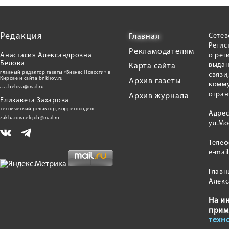
Редакция
Сетев
Главная
Регис
Рекламодателям
Анастасия Александровна
о рег
Белова
выдан
Карта сайта
главный редактор газеты «Бизнес Новости» в
связи
Кирове и сайта bnkirov.ru
Архив газеты
комму
a.a.belova@mail.ru
огран
Архив журнала
Елизавета Захарова
технический редактор, корреспондент
Адрес
zakharova.eli.job@mail.ru
ул.Мо
Теле
e-mai
Главн
Алекс
На и
прим
техн