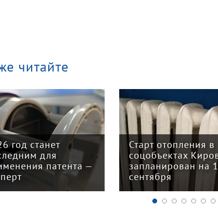
же читайте
26 год станет
Старт отопления в
следним для
соцобъектах Киро
именения патента —
запланирован на 
сперт
сентября