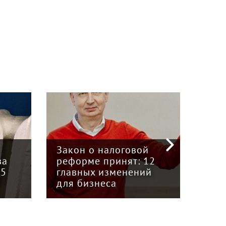
«Кр
инт
Закон о налоговой
пре
ва
реформе принят: 12
гру
15
главных изменений
«Вя
для бизнеса
Кун