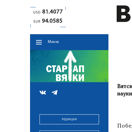
81.4077
USD
94.0585
EUR
Меню
Вятс
науки
РЕДАКЦИЯ
Побе