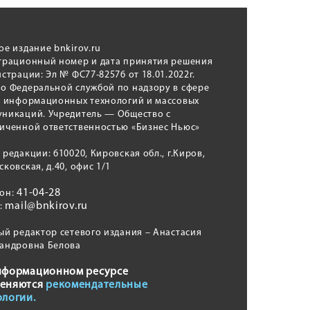
ое издание bnkirov.ru
трационный номер и дата принятия решения
истрации: Эл № ФС77-82576 от 18.01.2022г.
о Федеральной службой по надзору в сфере
, информационных технологий и массовых
никаций. Учредитель — Общество с
иченной ответственностью «Бизнес Ньюс»
 редакции: 610020, Кировская обл., г.Киров,
сковская, д.40, офис 1/1
41-04-28
фон:
mail@bnkirov.ru
l:
ый редактор сетевого издания – Анастасия
андровна Белова
нформационном ресурсе
еняются
рекомендательные
ологии.