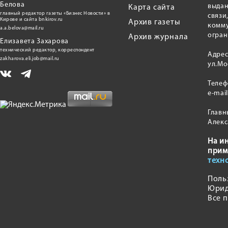
Белова
выдан
Карта сайта
главный редактор газеты «Бизнес Новости» в
связи
Кирове и сайта bnkirov.ru
Архив газеты
комму
a.a.belova@mail.ru
огран
Архив журнала
Елизавета Захарова
технический редактор, корреспондент
Адрес
zakharova.eli.job@mail.ru
ул.Мо
Теле
e-mai
Главн
Алекс
На и
прим
техн
Поль
Юрид
Все 