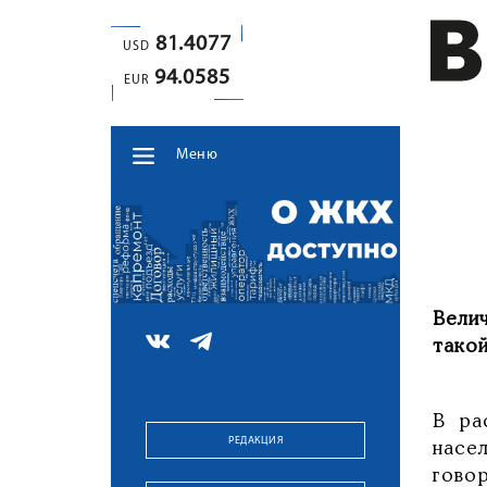
81.4077
USD
94.0585
EUR
Меню
Вели
такой
В ра
РЕДАКЦИЯ
насел
гово