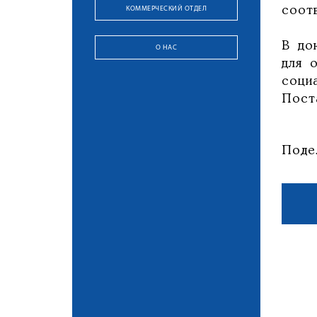
КОММЕРЧЕСКИЙ ОТДЕЛ
соот
В до
О НАС
для 
соци
Пост
Поде