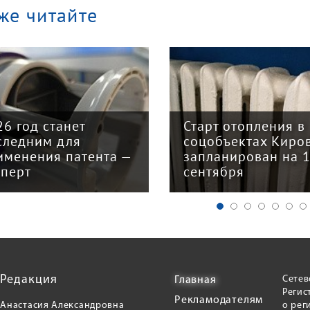
же читайте
арт отопления в
Закон о налогово
цобъектах Кирова
реформе принят: 
планирован на 15
главных изменени
нтября
для бизнеса
Редакция
Сетев
Главная
Регис
Рекламодателям
Анастасия Александровна
о рег