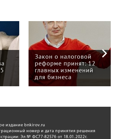
«Кризис в кузове»:
интервью с
Пра
й
председателем Союза
отв
12
грузоперевозчиков
экс
й
«Вятка» Юрием
рег
Куншиным
авт
ое издание bnkirov.ru
трационный номер и дата принятия решения
истрации: Эл № ФС77-82576 от 18.01.2022г.