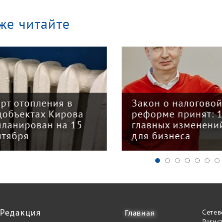
же читайте
арт отопления в
Закон о налогово
цобъектах Кирова
реформе принят: 
планирован на 15
главных изменени
нтября
для бизнеса
Редакция
Сетев
Главная