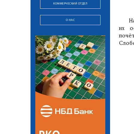
КОММЕРЧЕСКИЙ ОТДЕЛ
О НАС
Наря
их о
почё
Слоб