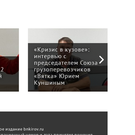
«Кризис в кузове»:
интервью с
Пра
й
председателем Союза
отв
12
грузоперевозчиков
экс
й
«Вятка» Юрием
рег
Куншиным
авт
ое издание bnkirov.ru