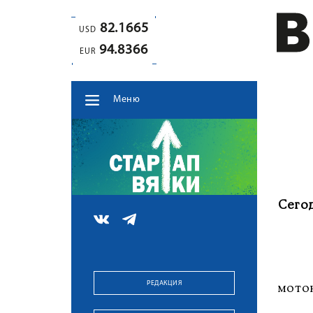
82.1665
USD
94.8366
EUR
Меню
Сего
Для 
РЕДАКЦИЯ
мото