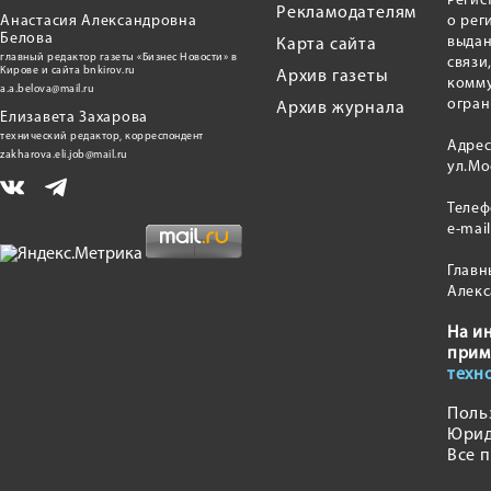
Регис
Рекламодателям
Анастасия Александровна
о рег
Белова
выдан
Карта сайта
главный редактор газеты «Бизнес Новости» в
связи
Кирове и сайта bnkirov.ru
Архив газеты
комму
a.a.belova@mail.ru
огран
Архив журнала
Елизавета Захарова
технический редактор, корреспондент
Адрес
zakharova.eli.job@mail.ru
ул.Мо
Теле
e-mai
Главн
Алекс
На и
прим
техн
Поль
Юрид
Все 