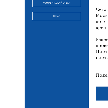
КОММЕРЧЕСКИЙ ОТДЕЛ
Сего
Моск
О НАС
по с
вред 
Ране
пров
Пост
состо
Поде