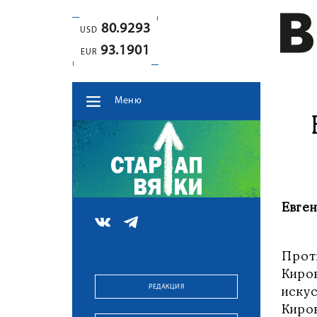
80.9293
USD
93.1901
EUR
Меню
Евген
Прот
Киро
РЕДАКЦИЯ
иску
Киров