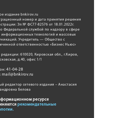
ое издание bnkirov.ru
трационный номер и дата принятия решения
истрации: Эл № ФС77-82576 от 18.01.2022г.
о Федеральной службой по надзору в сфере
, информационных технологий и массовых
никаций. Учредитель — Общество с
иченной ответственностью «Бизнес Ньюс»
 редакции: 610020, Кировская обл., г.Киров,
сковская, д.40, офис 1/1
41-04-28
фон:
mail@bnkirov.ru
l:
ый редактор сетевого издания – Анастасия
андровна Белова
нформационном ресурсе
еняются
рекомендательные
ологии.