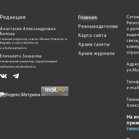
Редакция
Сетев
Главная
Регис
Рекламодателям
Анастасия Александровна
о рег
Белова
выдан
Карта сайта
главный редактор газеты «Бизнес Новости» в
связи
Кирове и сайта bnkirov.ru
Архив газеты
комму
a.a.belova@mail.ru
огран
Архив журнала
Елизавета Захарова
технический редактор, корреспондент
Адрес
zakharova.eli.job@mail.ru
ул.Мо
Теле
e-mai
Главн
Алекс
На и
прим
техн