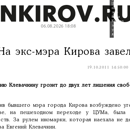
ЦУМа
на
экс-
мэра
Кирова
завели
06.08.2026 18:08
уголовное
дело.
На экс-мэра Кирова заве
19.10.2011 14:50:00
ию Клевачкину грозит до двух лет лишения своб
ив бывшего мэра города Кирова возбуждено уго
ве, на пешеходном переходе у ЦУМа, была с
сств. За рулем иномарки, которая наехала не 
а Евгений Клевачкин.