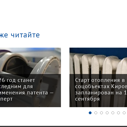
же читайте
арт отопления в
Закон о налогово
цобъектах Кирова
реформе принят: 
планирован на 15
главных изменени
нтября
для бизнеса