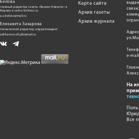
Белова
выдан
Карта сайта
главный редактор газеты «Бизнес Новости» в
связи
Кирове и сайта bnkirov.ru
Архив газеты
комму
a.a.belova@mail.ru
огран
Архив журнала
Елизавета Захарова
технический редактор, корреспондент
Адрес
zakharova.eli.job@mail.ru
ул.Мо
Теле
e-mai
Главн
Алекс
На и
прим
техн
Поль
Юрид
Все 