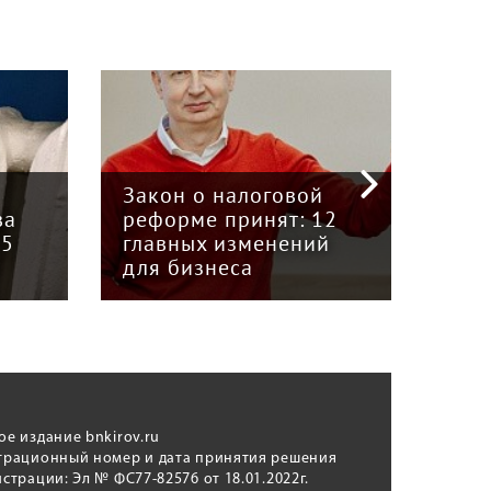
«Кризис в кузове»:
интервью с
Пра
й
председателем Союза
отв
12
грузоперевозчиков
экс
й
«Вятка» Юрием
рег
Куншиным
авт
ое издание bnkirov.ru
трационный номер и дата принятия решения
истрации: Эл № ФС77-82576 от 18.01.2022г.