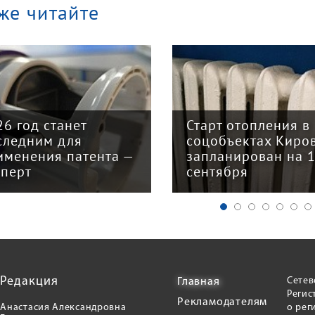
же читайте
арт отопления в
Закон о налогово
цобъектах Кирова
реформе принят: 
планирован на 15
главных изменени
нтября
для бизнеса
Редакция
Сетев
Главная
Регис
Рекламодателям
Анастасия Александровна
о рег