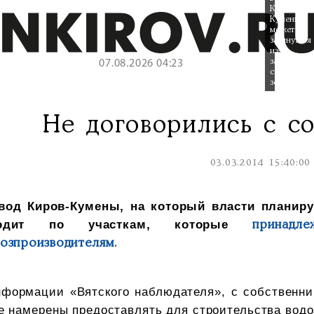
Киров-
Кумены
может
затянуться
из-
за
07.08.2026 04:23
собственн
земель
Не договорились с с
03.03.2014 15:40:00
вод Киров-Кумены, на который власти планиру
ходит по участкам, которые
принад
озпроизводителям.
формации «Вятского наблюдателя», с собственни
е намерены предоставлять для строительства водо