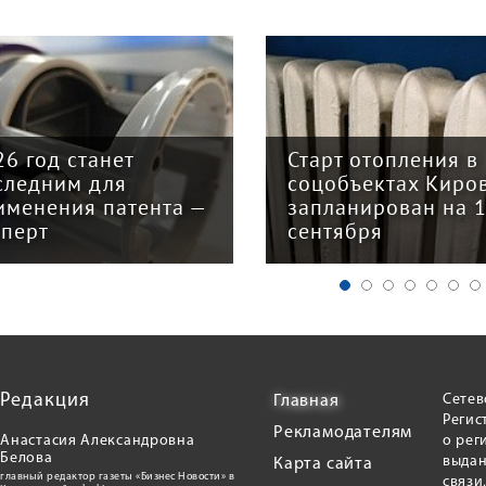
26 год станет
Старт отопления в
следним для
соцобъектах Киро
именения патента —
запланирован на 
сперт
сентября
Редакция
Сетев
Главная
Регис
Рекламодателям
Анастасия Александровна
о рег
Белова
выдан
Карта сайта
главный редактор газеты «Бизнес Новости» в
связи