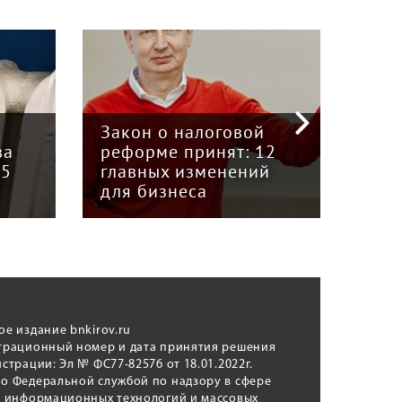
«Кр
инт
Закон о налоговой
пре
ва
реформе принят: 12
гру
15
главных изменений
«Вя
для бизнеса
Кун
ое издание bnkirov.ru
трационный номер и дата принятия решения
истрации: Эл № ФС77-82576 от 18.01.2022г.
о Федеральной службой по надзору в сфере
, информационных технологий и массовых