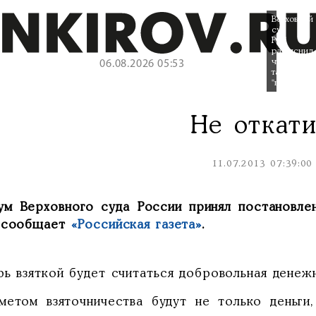
Верховный
суд
РФ
разъяснил,
что
06.08.2026 05:53
такое
"взятка"
Не откати
11.07.2013 07:39:00
ум Верховного суда России принял постановлен
 сообщает
«Российская газета
»
.
рь взяткой будет считаться добровольная денеж
метом взяточничества будут не только деньги