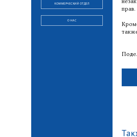
неза
КОММЕРЧЕСКИЙ ОТДЕЛ
прав
О НАС
Кром
также
Поде
Так