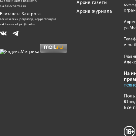
Кирове и сайта bnkirov.ru
Архив газеты
комму
a.a.belova@mail.ru
огран
Архив журнала
Елизавета Захарова
технический редактор, корреспондент
Адрес
zakharova.eli.job@mail.ru
ул.Мо
Теле
e-mai
Главн
Алекс
На и
прим
техн
Поль
Юрид
Все 