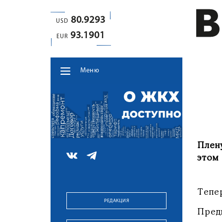
80.9293
USD
93.1901
EUR
Меню
Плен
этом
Тепе
РЕДАКЦИЯ
Пред