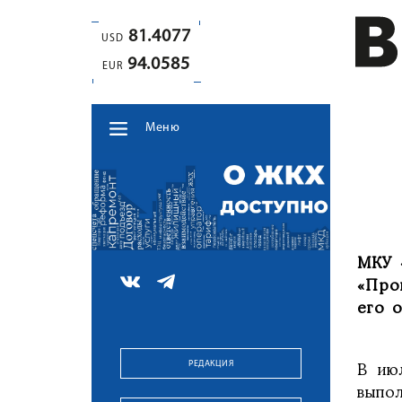
81.4077
USD
94.0585
EUR
Меню
МКУ 
«Про
его о
РЕДАКЦИЯ
В ию
выпо