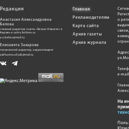
Редакция
Сетев
Главная
Регис
Рекламодателям
Анастасия Александровна
о рег
Белова
выдан
Карта сайта
главный редактор газеты «Бизнес Новости» в
связи
Кирове и сайта bnkirov.ru
Архив газеты
комму
a.a.belova@mail.ru
огран
Архив журнала
Елизавета Захарова
технический редактор, корреспондент
Адрес
zakharova.eli.job@mail.ru
ул.Мо
Теле
e-mai
Главн
Алекс
На и
прим
техн
Поль
Юрид