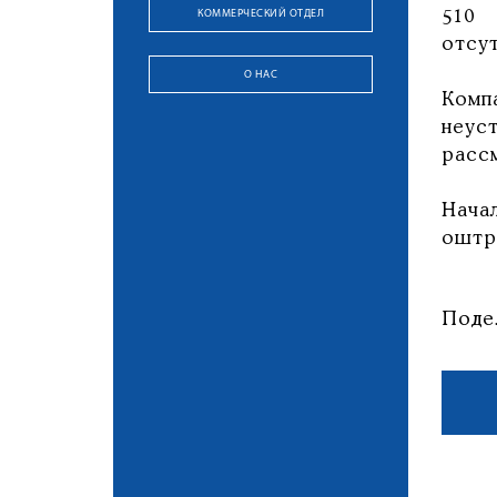
КОММЕРЧЕСКИЙ ОТДЕЛ
510 
отсут
О НАС
Комп
неус
расс
Нача
оштр
Поде