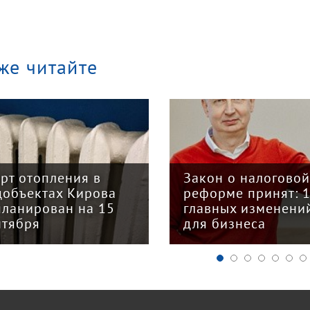
же читайте
арт отопления в
Закон о налогово
цобъектах Кирова
реформе принят: 
планирован на 15
главных изменени
нтября
для бизнеса