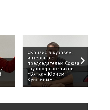
«Кризис в кузове»:
интервью с
Пра
й
председателем Союза
отв
12
грузоперевозчиков
экс
й
«Вятка» Юрием
рег
Куншиным
авт