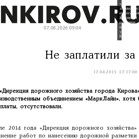
«МаркЛай
занималос
нанесение
дорожной
разметки
на
07.08.2026 09:04
улицах
Кирова.
Не заплатили за
17.04.2015 17:17:00
«Дирекция дорожного хозяйства города Кирова»
изводственным объединением «МаркЛайн», хотя 
платы, отсутствовали.
ле 2014 года «Дирекция дорожного хозяйства»
лнение работ по нанесению дорожной разметки 