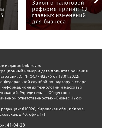
й
председателем Союза
отв
12
грузоперевозчиков
экс
й
«Вятка» Юрием
рег
Куншиным
авт
ое издание bnkirov.ru
трационный номер и дата принятия решения
истрации: Эл № ФС77-82576 от 18.01.2022г.
о Федеральной службой по надзору в сфере
, информационных технологий и массовых
никаций. Учредитель — Общество с
иченной ответственностью «Бизнес Ньюс»
 редакции: 610020, Кировская обл., г.Киров,
сковская, д.40, офис 1/1
41-04-28
фон: