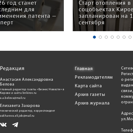
арт отопления в
Закон о налогово
цобъектах Кирова
реформе принят: 
планирован на 15
главных изменени
нтября
для бизнеса
Редакция
Сетев
Главная
Регис
Рекламодателям
Анастасия Александровна
о рег
Белова
выдан
Карта сайта
главный редактор газеты «Бизнес Новости» в
связи
Кирове и сайта bnkirov.ru
Архив газеты
комму
a.a.belova@mail.ru
огран
Архив журнала
Елизавета Захарова
технический редактор, корреспондент
Адрес
zakharova.eli.job@mail.ru
ул.Мо
Теле