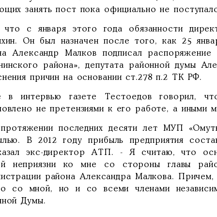
ющих занять пост пока официально не поступало
 что с января этого года обязанности дирек
ихин. Он был назначен после того, как 25 янв
на Александр Малков подписал распоряжение
нинского района», депутата районной думы Але
нения причин на основании ст.278 п.2 ТК РФ.
е в интервью газете Тестоедов говорил, чт
овлено не претензиями к его работе, а иными м
 протяжении последних десяти лет МУП «Омут
ылью. В 2012 году прибыль предприятия соста
казал экс-директор АТП. - Я считаю, что осн
ой неприязни ко мне со стороны главы рай
нистрации района Александра Малкова. Причем, н
ко со мной, но и со всеми членами независи
нной Думы.