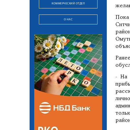
КОММЕРЧЕСКИЙ ОТДЕЛ
жела
Пока
О НАС
Ситч
райо
Омут
объяс
Ране
обусл
- На
приб
расс
личн
адми
толь
райо