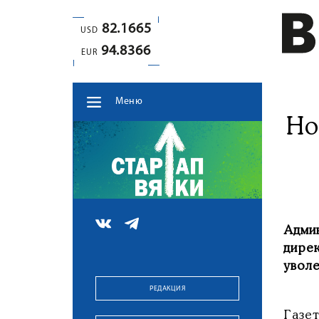
82.1665
USD
94.8366
EUR
Меню
Но
Адми
дире
уволе
РЕДАКЦИЯ
Газе