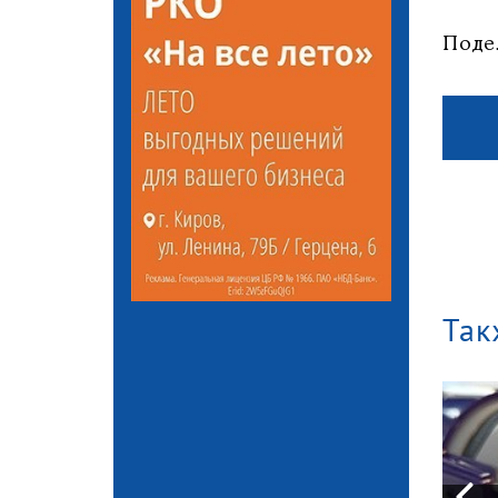
Поде
Так