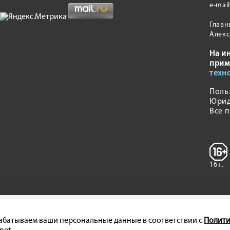
e-mai
Главн
Алекс
На и
прим
техн
Поль
Юрид
Все 
16+.
брабатываем ваши персональные данные в соответствии с
Полити