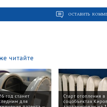
ОСТАВИТЬ КОММ
же читайте
26 год станет
Старт отопления в
следним для
соцобъектах Киро
именения патента —
запланирован на 