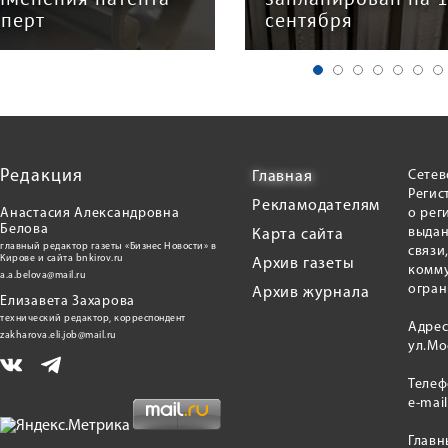
сперт
сентября
Редакция
Сетев
Главная
Регис
Рекламодателям
Анастасия Александровна
о рег
Белова
выдан
Карта сайта
главный редактор газеты «Бизнес Новости» в
связи
Кирове и сайта bnkirov.ru
Архив газеты
комму
a.a.belova@mail.ru
огран
Архив журнала
Елизавета Захарова
технический редактор, корреспондент
Адрес
zakharova.eli.job@mail.ru
ул.Мо
Теле
e-mai
Главн