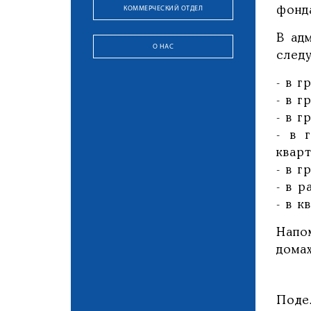
КОММЕРЧЕСКИЙ ОТДЕЛ
фонда
В ад
О НАС
след
- в г
- в г
- в г
- в 
кварт
- в г
- в 
- в к
Напо
домах
Поде