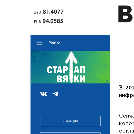
81.4077
USD
94.0585
EUR
Меню
В 20
инфр
Сейч
РЕДАКЦИЯ
кото
согл