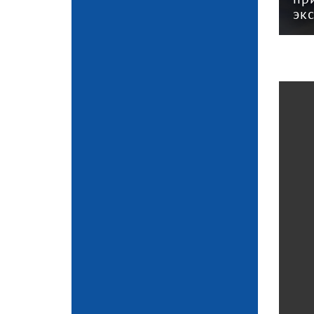
года
эк