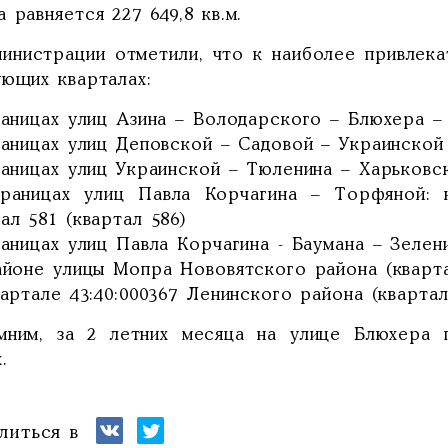
 равняется 227 649,8 кв.м.
министрации отметили, что к наиболее привлек
ующих кварталах:
раницах улиц Азина – Володарского – Блюхера –
раницах улиц Деповской – Садовой – Украинской 
раницах улиц Украинской – Тюленина – Харьковск
границах улиц Павла Корчагина – Торфяной: к
ал 581 (квартал 586)
раницах улиц Павла Корчагина - Баумана – Зелени
районе улицы Мопра Нововятского района (кварта
вартале 43:40:000367 Ленинского района (квартал
мним, за 2 летних месяца на улице Блюхера
.
литься в