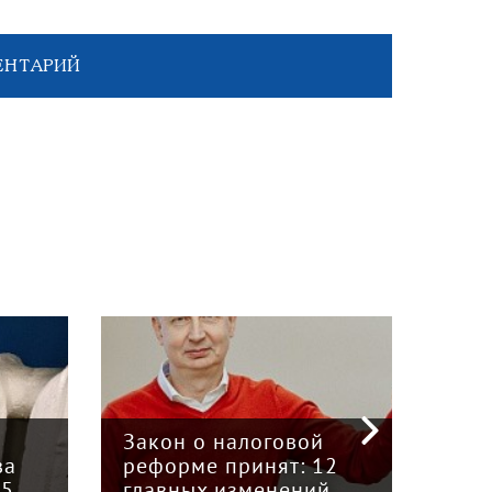
ЕНТАРИЙ
«Кр
инт
Закон о налоговой
пре
ва
реформе принят: 12
гру
15
главных изменений
«Вя