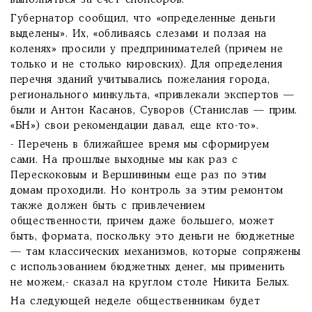
выполняться за счет спонсоров.
Губернатор сообщил, что «определенные деньги
выделены». Их, «обливаясь слезами и ползая на
коленях» просили у предпринимателей (причем не
только и не столько кировских). Для определения
перечня зданий учитывались пожелания города,
регионального минкульта, «привлекали экспертов —
были и Антон Касанов, Суворов (Станислав — прим.
«БН») свои рекомендации давал, еще кто-то».
- Перечень в ближайшее время мы сформируем
сами. На прошлые выходные мы как раз с
Перескоковым и Вершининым еще раз по этим
домам проходили. Но контроль за этим ремонтом
также должен быть с привлечением
общественности, причем даже большего, может
быть, формата, поскольку это деньги не бюджетные
— там классических механизмов, которые сопряжены
с использованием бюджетных денег, мы применить
не можем,- сказал на круглом столе Никита Белых.
На следующей неделе общественникам будет