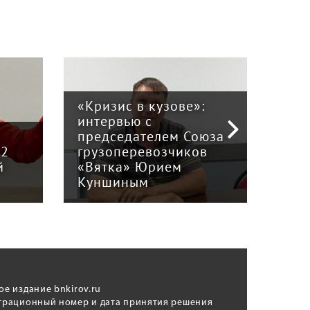
«Кризис в кузове»:
интервью с
Пра
й
председателем Союза
отв
12
грузоперевозчиков
экс
й
«Вятка» Юрием
рег
Куншиным
авт
ое издание bnkirov.ru
трационный номер и дата принятия решения