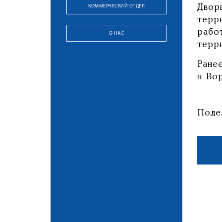
КОММЕРЧЕСКИЙ ОТДЕЛ
Двор
терр
рабо
О НАС
терр
Ране
и Во
Поде