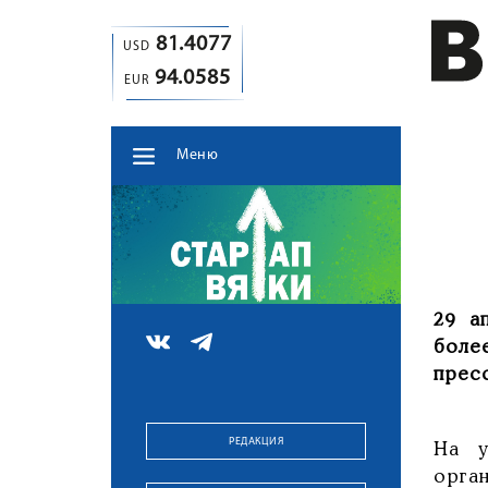
81.4077
USD
94.0585
EUR
Меню
29 а
боле
прес
РЕДАКЦИЯ
На у
орга