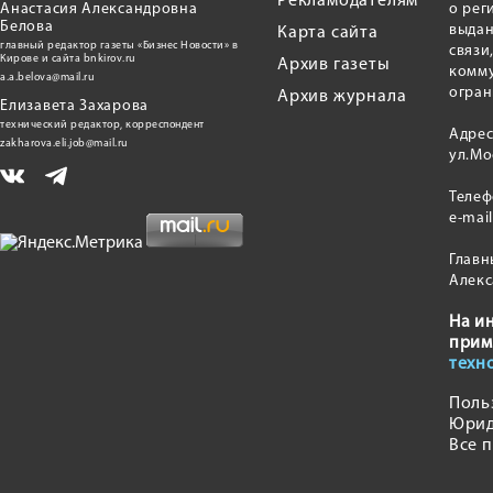
Рекламодателям
Анастасия Александровна
о рег
Белова
выдан
Карта сайта
главный редактор газеты «Бизнес Новости» в
связи
Кирове и сайта bnkirov.ru
Архив газеты
комму
a.a.belova@mail.ru
огран
Архив журнала
Елизавета Захарова
технический редактор, корреспондент
Адрес
zakharova.eli.job@mail.ru
ул.Мо
Теле
e-mai
Главн
Алекс
На и
прим
техн
Поль
Юрид
Все 