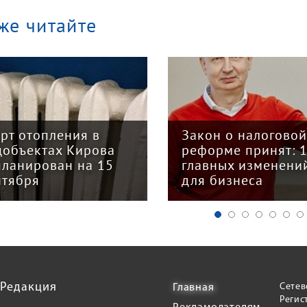
же читайте
арт отопления в
Закон о налогово
цобъектах Кирова
реформе принят: 
планирован на 15
главных изменени
нтября
для бизнеса
Редакция
Сетев
Главная
Регис