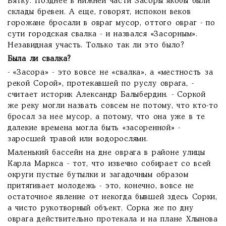
Вятку. Позднее в нижней части Засоры якобы были
склады бревен. А еще, говорят, испокон веков
горожане бросали в овраг мусор, оттого овраг - по
сути городская свалка - и назвался «Засорным».
Незавидная участь. Только так ли это было?
Была ли свалка?
- «Засора» - это вовсе не «свалка», а «местность за
рекой Сорой», протекавшей по руслу оврага, -
считает историк Александр Балыбердин. - Соркой
же реку могли назвать совсем не потому, что кто-то
бросал за нее мусор, а потому, что она уже в те
далекие времена могла быть «засоренной» -
заросшей травой или водорослями.
Маленький бассейн на дне оврага в районе улицы
Карла Маркса - тот, что извечно собирает со всей
округи пустые бутылки и загадочным образом
притягивает молодежь - это, конечно, вовсе не
остаточное явление от некогда бывшей здесь Сорки,
а чисто рукотворный объект. Сорка же по дну
оврага действительно протекала и на плане Хлынова