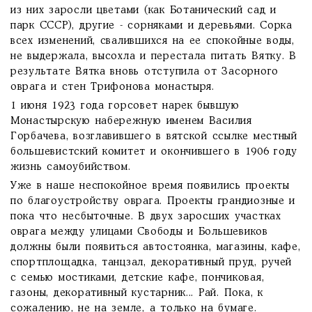
из них заросли цветами (как Ботанический сад и
парк СССР), другие - сорняками и деревьями. Сорка
всех изменений, свалившихся на ее спокойные воды,
не выдержала, высохла и перестала питать Вятку. В
результате Вятка вновь отступила от Засорного
оврага и стен Трифонова монастыря.
1 июня 1923 года горсовет нарек бывшую
Монастырскую набережную именем Василия
Горбачева, возглавившего в вятской ссылке местный
большевистский комитет и окончившего в 1906 году
жизнь самоубийством.
Уже в наше неспокойное время появились проекты
по благоустройству оврага. Проекты грандиозные и
пока что несбыточные. В двух заросших участках
оврага между улицами Свободы и Большевиков
должны были появиться автостоянка, магазины, кафе,
спортплощадка, танцзал, декоративный пруд, ручей
с семью мостиками, детские кафе, пончиковая,
газоны, декоративный кустарник... Рай. Пока, к
сожалению, не на земле, а только на бумаге.