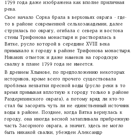
1759 года даже изображена как вполне приличная
река.
Свое начало Сорка брала в верховьях оврага - где-
то в районе современной сельхозакадемии, далее
струилась по оврагу, огибала с севера и востока
стены Трифонова монастыря и растворялась в
Вятке, русло которой в середине XVIII века
примыкало к городу в районе Трифонова монастыря.
Никаких отметок и даже намеков на городскую
свалку в плане 1759 года не имеется.
В древнем Хлынове, по предположению некоторых
историков, кроме всего прочего существовала
проблема нехватки пресной воды (русло реки в то
время примыкая вплотную к городу только в районе
Раздерихинского оврага), а потому вряд ли кто-то
стал бы засорять чуть ли не единственный источник
воды в районе. Позднее, когда Вятка вернулась к
городу, она иногда весной затапливала прибрежную
часть Засорного оврага, а значит, здесь не могло
быть никакой свалки, убежден Александр