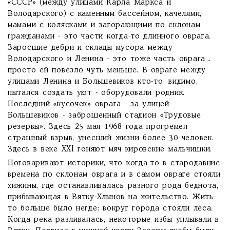
«СССР» (между улицами Карла Маркса и
Володарского) с каменным бассейном, качелями,
мамами с колясками и загорающими по склонам
гражданами - это части когда-то длинного оврага.
Заросшие дебри и склады мусора между
Володарского и Ленина - это тоже часть оврага...
просто ей повезло чуть меньше. В овраге между
улицами Ленина и Большевиков кто-то, видимо,
пытался создать уют - оборудовали родник.
Последний «кусочек» оврага - за улицей
Большевиков - заброшенный стадион «Трудовые
резервы». Здесь 25 мая 1968 года прогремел
страшный взрыв, унесший жизни более 30 человек.
Здесь в веке XXI гоняют мяч кировские мальчишки.
Поговаривают историки, что когда-то в стародавние
времена по склонам оврага и в самом овраге стояли
хижины, где останавливалась разного рода беднота,
прибывающая в Вятку-Хлынов на жительство. Жить-
то больше было негде: вокруг города стояли леса.
Когда река разливалась, некоторые избы уплывали в