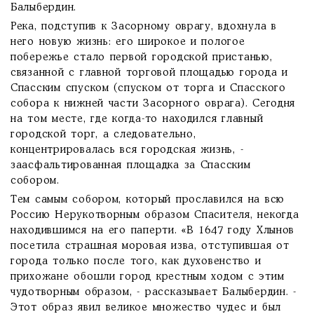
Балыбердин.
Река, подступив к Засорному оврагу, вдохнула в
него новую жизнь: его широкое и пологое
побережье стало первой городской пристанью,
связанной с главной торговой площадью города и
Спасским спуском (спуском от торга и Спасского
собора к нижней части Засорного оврага). Сегодня
на том месте, где когда-то находился главный
городской торг, а следовательно,
концентрировалась вся городская жизнь, -
заасфальтированная площадка за Спасским
собором.
Тем самым собором, который прославился на всю
Россию Нерукотворным образом Спасителя, некогда
находившимся на его паперти. «В 1647 году Хлынов
посетила страшная моровая изва, отступившая от
города только после того, как духовенство и
прихожане обошли город крестным ходом с этим
чудотворным образом, - рассказывает Балыбердин. -
Этот образ явил великое множество чудес и был