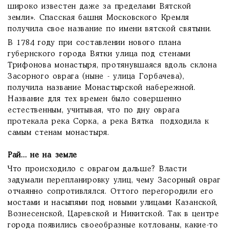
широко известен даже за пределами Вятской
земли». Спасская башня Московского Кремля
получила свое название по имени вятской святыни.
В 1784 году при составлении нового плана
губернского города Вятки улица под стенами
Трифонова монастыря, протянувшаяся вдоль склона
Засорного оврага (ныне - улица Горбачева),
получила название Монастырской набережной.
Название для тех времен было совершенно
естественным, учитывая, что по дну оврага
протекала река Сорка, а река Вятка подходила к
самым стенам монастыря.
Рай... не на земле
Что происходило с оврагом дальше? Власти
задумали перепланировку улиц, чему Засорный овраг
отчаянно сопротивлялся. Оттого перегородили его
мостами и насыпями под новыми улицами Казанской,
Вознесенской, Царевской и Никитской. Так в центре
города появились своеобразные котлованы, какие-то