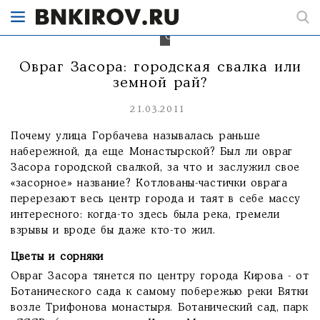
дну
текла
река
Сорка.
Овраг Засора: городская свалка или
земной рай?
21.03.2011
Почему улица Горбачева называлась раньше
набережной, да еще Монастырской? Был ли овраг
Засора городской свалкой, за что и заслужил свое
«засорное» название? Котлованы-частички оврага
перерезают весь центр города и таят в себе массу
интересного: когда-то здесь была река, гремели
взрывы и вроде бы даже кто-то жил.
Цветы и сорняки
Овраг Засора тянется по центру города Кирова - от
Ботанического сада к самому побережью реки Вятки
возле Трифонова монастыря. Ботанический сад, парк