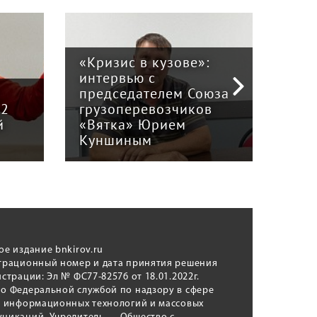
«Кризис в кузове»:
интервью с
Пра
й
председателем Союза
отв
12
грузоперевозчиков
экс
й
«Вятка» Юрием
рег
Куншиным
авт
ое издание bnkirov.ru
трационный номер и дата принятия решения
истрации: Эл № ФС77-82576 от 18.01.2022г.
о Федеральной службой по надзору в сфере
, информационных технологий и массовых