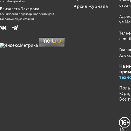
комму
a.a.belova@mail.ru
огран
Архив журнала
Елизавета Захарова
технический редактор, корреспондент
Адрес
zakharova.eli.job@mail.ru
ул.Мо
Теле
e-mai
Главн
Алекс
На и
прим
техн
Поль
Юрид
Все 
16+.