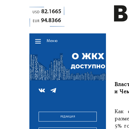
82.1665
USD
94.8366
EUR
Меню
Влас
и Че
Как 
РЕДАКЦИЯ
разм
5% го