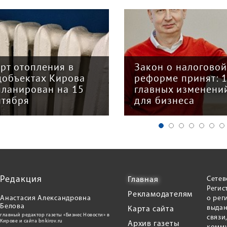
арт отопления в
Закон о налогово
цобъектах Кирова
реформе принят: 
планирован на 15
главных изменени
нтября
для бизнеса
Редакция
Сетев
Главная
Регис
Рекламодателям
Анастасия Александровна
о рег
Белова
выдан
Карта сайта
главный редактор газеты «Бизнес Новости» в
связи
Кирове и сайта bnkirov.ru
Архив газеты