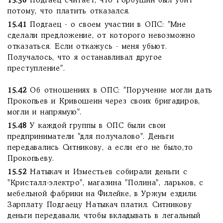
15.38
Подгаец считает, что Горбушин был убит
потому, что платить отказался.
15.41
Подгаец - о своем участии в ОПС: "Мне
сделали предложение, от которого невозможно
отказаться. Если откажусь - меня убьют.
Получалось, что я останавливал другое
преступление".
15.42
Об отношениях в ОПС: "Поручение могли дать
Прокопьев и Кривошеин через своих бригадиров,
могли и напрямую".
15.48
У каждой группы в ОПС были свои
предприниматели "для получалово". Деньги
передавались Ситникову, а если его не было,то
Прокопьеву.
15.52
Натыкач и Изместьев собирали деньги с
"Кристалл-электро", магазина "Полина", ларьков, с
мебельной фабрики на Филейке, в Уржум ездили.
Зарплату Подгаецу Натыкач платил. Ситникову
деньги передавали, чтобы вкладывать в легальный