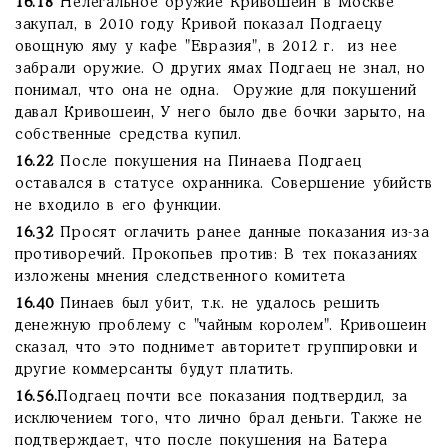
16.18
Нелегальное оружие Кривошеин в Москве
закупал, в 2010 году Кривой показал Подгаецу
овощную яму у кафе "Евразия", в 2012 г. из нее
забрали оружие. О других ямах Подгаец не знал, но
понимал, что она не одна. Оружие для покушений
давал Кривошеин, У него было две бочки зарыто, на
собственные средства купил.
16.22
После покушения на Пинаева Подгаец
оставался в статусе охранника. Совершение убийств
не входило в его функции.
16.32
Просят оглачить ранее данные показания из-за
противоречий. Прокопьев против: В тех показаниях
изложены мнения следственного комитета
16.40
Пинаев был убит, т.к. не удалось решить
денежную проблему с "чайным королем". Кривошеин
сказал, что это поднимет авторитет группировки и
другие коммерсанты будут платить.
16.56.
Подгаец почти все показания подтвердил, за
исключением того, что лично брал деньги. Также не
подтверждает, что после покушения на Батера