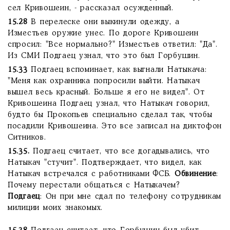
сел Кривошеин, - рассказал осужденный.
15.28
В перелеске они выкинули одежду, а
Изместьев оружие унес. По дороге Кривошеин
спросил: "Все нормально?" Изместьев ответил: "Да".
Из СМИ Подгаец узнал, что это был Горбушин.
15.33
Подгаец вспоминает, как выгнали Натыкача:
"Меня как охранника попросили выйти. Натыкач
вышел весь красный. Больше я его не видел". От
Кривошеина Подгаец узнал, что Натыкач говорил,
будто бы Прокопьев специально сделал так, чтобы
посадили Кривошеина. Это все записал на диктофон
Ситников.
15.35.
Подгаец считает, что все догадывались, что
Натыкач "стучит". Подтверждает, что видел, как
Натыкач встречался с работниками ФСБ.
Обвинение
:
Почему перестали общаться с Натыкачем?
Подгаец
: Он при мне сдал по телефону сотрудникам
милиции моих знакомых.