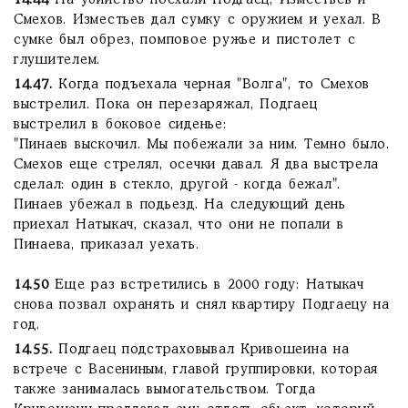
14.44
На убийство поехали Подгаец, Изместьев и
Смехов. Изместьев дал сумку с оружием и уехал. В
сумке был обрез, помповое ружье и пистолет с
глушителем.
14.47.
Когда подъехала черная "Волга", то Смехов
выстрелил. Пока он перезаряжал, Подгаец
выстрелил в боковое сиденье:
"Пинаев выскочил. Мы побежали за ним. Темно было.
Смехов еще стрелял, осечки давал. Я два выстрела
сделал: один в стекло, другой - когда бежал".
Пинаев убежал в подьезд. На следующий день
приехал Натыкач, сказал, что они не попали в
Пинаева, приказал уехать.
14.50
Еще раз встретились в 2000 году: Натыкач
снова позвал охранять и снял квартиру Подгаецу на
год.
14.55.
Подгаец подстраховывал Кривошеина на
встрече с Васениным, главой группировки, которая
также занималась вымогательством. Тогда