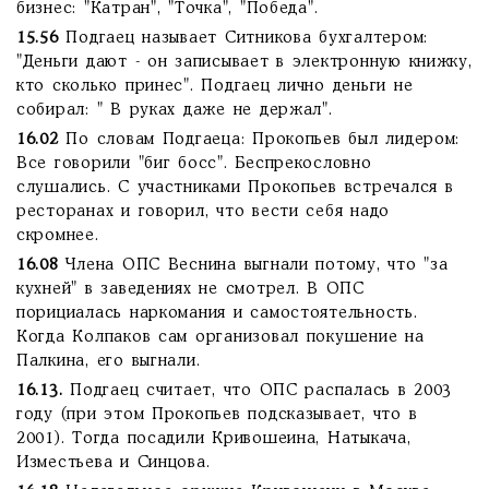
бизнес: "Катран", "Точка", "Победа".
15.56
Подгаец называет Ситникова бухгалтером:
"Деньги дают - он записывает в электронную книжку,
кто сколько принес". Подгаец лично деньги не
собирал: " В руках даже не держал".
16.02
По словам Подгаеца: Прокопьев был лидером:
Все говорили "биг босс". Беспрекословно
слушались. С участниками Прокопьев встречался в
ресторанах и говорил, что вести себя надо
скромнее.
16.08
Члена ОПС Веснина выгнали потому, что "за
кухней" в заведениях не смотрел. В ОПС
порициалась наркомания и самостоятельность.
Когда Колпаков сам организовал покушение на
Палкина, его выгнали.
16.13.
Подгаец считает, что ОПС распалась в 2003
году (при этом Прокопьев подсказывает, что в
2001). Тогда посадили Кривошеина, Натыкача,
Изместьева и Синцова.