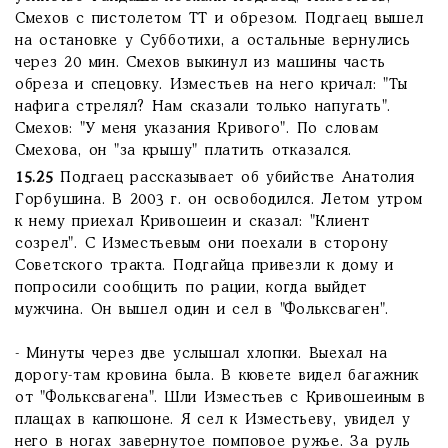
Смехов с пистолетом ТТ и обрезом. Подгаец вышел
на остановке у Субботихи, а остальные вернулись
через 20 мин. Смехов выкинул из машины часть
обреза и спецовку. Изместьев на него кричал: "Ты
нафига стрелял? Нам сказали только напугать".
Смехов: "У меня указания Кривого". По словам
Смехова, он "за крышу" платить отказался.
15.25
Подгаец рассказывает об убийстве Анатолия
Горбушина. В 2003 г. он освободился. Летом утром
к нему приехал Кривошеин и сказал: "Клиент
созрел". С Изместьевым они поехали в сторону
Советского тракта. Подгайца привезли к дому и
попросили сообщить по рации, когда выйдет
мужчина. Он вышел один и сел в "Фольксваген".
- Минуты через две услышал хлопки. Выехал на
дорогу-там кровина была. В кювете видел багажник
от "Фольксвагена". Шли Изместьев с Кривошеиным в
плащах в капюшоне. Я сел к Изместьеву, увидел у
него в ногах завернутое помповое ружье. За руль