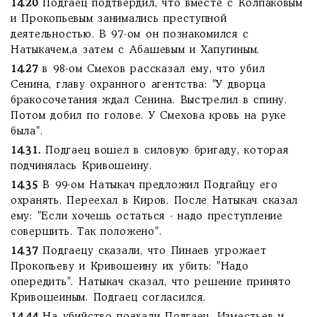
14.20
Подгаец подтвердил, что вместе с Колпаковым
и Прокопьевым занимались преступной
деятельностью. В 97-ом он познакомился с
Натыкачем,а затем с Абашевым и Хапугиным.
14.27
в 98-ом Смехов рассказал ему, что убил
Сенина, главу охранного агентства: "У дворца
бракосочетания ждал Сенина. Выстрелил в спину.
Потом добил по голове. У Смехова кровь на руке
была".
14.31.
Подгаец вошел в силовую бригаду, которая
подчинялась Кривошеину.
14.35
В 99-ом Натыкач предложил Подгайцу его
охранять. Переехал в Киров. После Натыкач сказал
ему: "Если хочешь остаться - надо преступление
совершить. Так положено".
14.37
Подгаецу сказали, что Пинаев угрожает
Прокопьеву и Кривошеину их убить: "Надо
опередить". Натыкач сказал, что решение принято
Кривошеиным. Подгаец согласился.