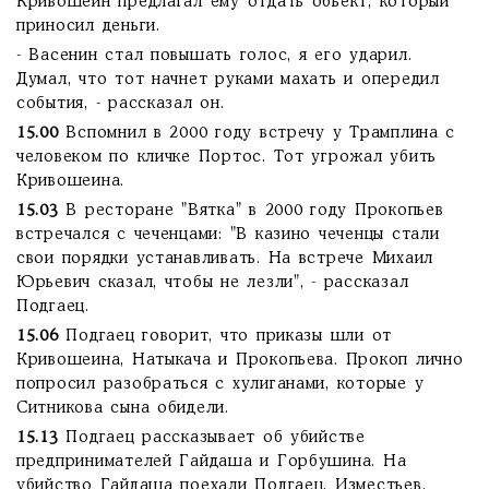
Кривошеин предлагал ему отдать обьект, который
приносил деньги.
- Васенин стал повышать голос, я его ударил.
Думал, что тот начнет руками махать и опередил
события, - рассказал он.
15.00
Вспомнил в 2000 году встречу у Трамплина с
человеком по кличке Портос. Тот угрожал убить
Кривошеина.
15.03
В ресторане "Вятка" в 2000 году Прокопьев
встречался с чеченцами: "В казино чеченцы стали
свои порядки устанавливать. На встрече Михаил
Юрьевич сказал, чтобы не лезли", - рассказал
Подгаец.
15.06
Подгаец говорит, что приказы шли от
Кривошеина, Натыкача и Прокопьева. Прокоп лично
попросил разобраться с хулиганами, которые у
Ситникова сына обидели.
15.13
Подгаец рассказывает об убийстве
предпринимателей Гайдаша и Горбушина. На
убийство Гайдаша поехали Подгаец, Изместьев,