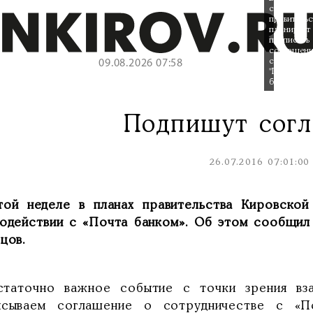
среду
правительс
планирует
подписать
соглашени
с
09.08.2026 07:58
"Почта-
банком"
Подпишут сог
26.07.2016 07:01:00
той неделе в планах правительства Кировской
модействии с «Почта банком». Об этом сообщил
цов.
статочно важное событие с точки зрения вз
исываем соглашение о сотрудничестве с «П