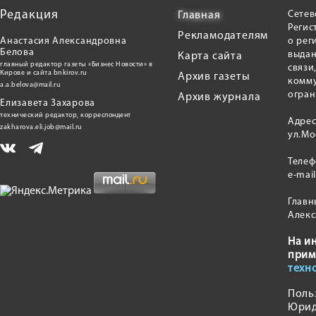
Редакция
Сетев
Главная
Регис
Рекламодателям
Анастасия Александровна
о рег
Белова
выдан
Карта сайта
главный редактор газеты «Бизнес Новости» в
связи
Кирове и сайта bnkirov.ru
Архив газеты
комму
a.a.belova@mail.ru
огран
Архив журнала
Елизавета Захарова
технический редактор, корреспондент
Адрес
zakharova.eli.job@mail.ru
ул.Мо
Теле
e-mai
Главн
Алекс
На и
прим
техн
Поль
Юрид