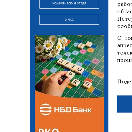
КОММЕРЧЕСКИЙ ОТДЕЛ
рабо
обла
Пете
О НАС
сооб
О то
апре
точе
прош
Поде