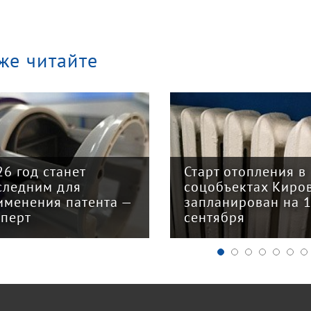
же читайте
арт отопления в
Закон о налогово
цобъектах Кирова
реформе принят: 
планирован на 15
главных изменени
нтября
для бизнеса