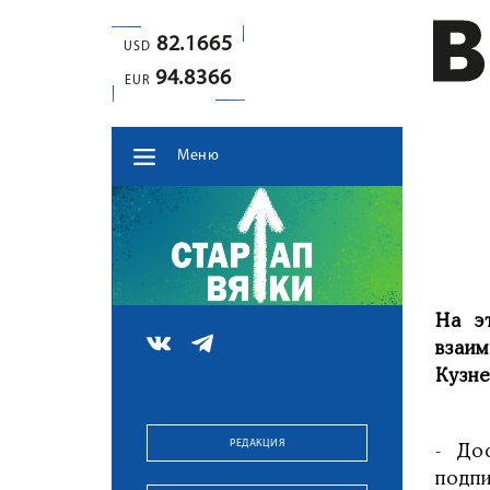
82.1665
USD
94.8366
EUR
Меню
На э
взаи
Кузне
РЕДАКЦИЯ
- До
подп