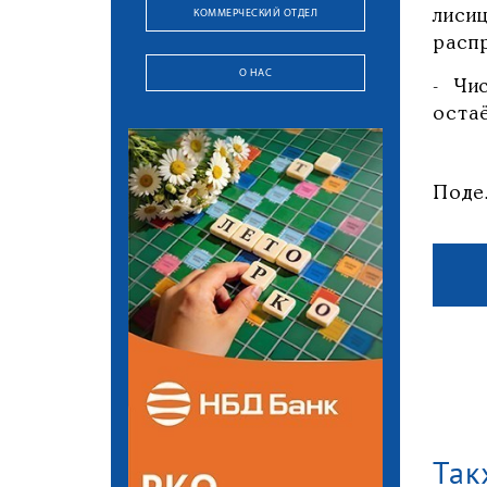
КОММЕРЧЕСКИЙ ОТДЕЛ
лиси
расп
О НАС
- Чи
оста
Поде
Так