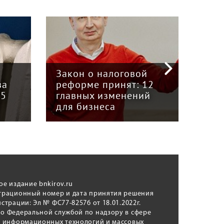
«Кр
инт
Закон о налоговой
пре
ва
реформе принят: 12
гру
15
главных изменений
«Вя
для бизнеса
Кун
ое издание bnkirov.ru
трационный номер и дата принятия решения
истрации: Эл № ФС77-82576 от 18.01.2022г.
о Федеральной службой по надзору в сфере
, информационных технологий и массовых