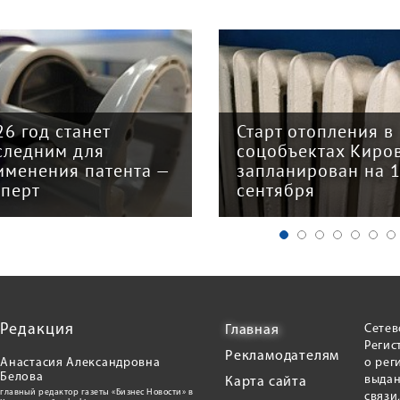
26 год станет
Старт отопления в
следним для
соцобъектах Киро
именения патента —
запланирован на 
сперт
сентября
Редакция
Сетев
Главная
Регис
Рекламодателям
Анастасия Александровна
о рег
Белова
выдан
Карта сайта
главный редактор газеты «Бизнес Новости» в
связи