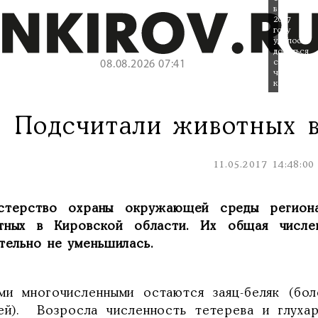
в
2017
году
удалось
добиться
снижения
08.08.2026 07:41
численнос
кабана.
Подсчитали животных в
11.05.2017 14:48:00
стерство охраны окружающей среды региона
тных в Кировской области. Их общая числе
ительно не уменьшилась.
ми многочисленными остаются заяц-беляк (бол
ей). Возросла численность тетерева и глухар