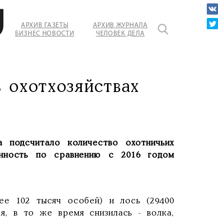
АРХИВ ГАЗЕТЫ
АРХИВ ЖУРНАЛА
БИЗНЕС НОВОСТИ
ЧЕЛОВЕК ДЕЛА
ти
 охотхозяйствах
 подсчитало количество охотничьих
нность по сравнению с 2016 годом
ее 102 тысяч особей) и лось (29400
я, в то же время снизилась - волка,