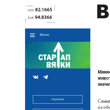
82.1665
USD
94.8366
EUR
Меню
Мини
живо
знач
РЕДАКЦИЯ
Самы
особ