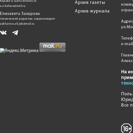
Кирове и сайта bnkirov.ru
Архив газеты
комму
a.a.belova@mail.ru
огран
Архив журнала
Елизавета Захарова
технический редактор, корреспондент
Адрес
zakharova.eli.job@mail.ru
ул.Мо
Теле
e-mai
Главн
Алекс
На и
прим
техн
Поль
Юрид
Все 