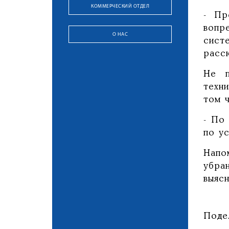
КОММЕРЧЕСКИЙ ОТДЕЛ
- Пр
вопр
О НАС
сист
расс
Не п
техн
том ч
- По
по ус
Напо
убра
выяс
Поде