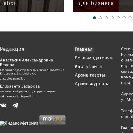
нтября
для бизнеса
Редакция
Сетев
Главная
Регис
Рекламодателям
Анастасия Александровна
о рег
Белова
выдан
Карта сайта
главный редактор газеты «Бизнес Новости» в
связи
Кирове и сайта bnkirov.ru
Архив газеты
комму
a.a.belova@mail.ru
огран
Архив журнала
Елизавета Захарова
технический редактор, корреспондент
Адрес
zakharova.eli.job@mail.ru
ул.Мо
Теле
e-mai
Главн