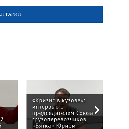
ЕНТАРИЙ
«Кризис в кузове»:
интервью с
Пра
й
председателем Союза
отв
12
грузоперевозчиков
экс
й
«Вятка» Юрием
рег