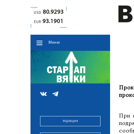
80.9293
USD
93.1901
EUR
Меню
Про
прок
При 
РЕДАКЦИЯ
подр
сооб