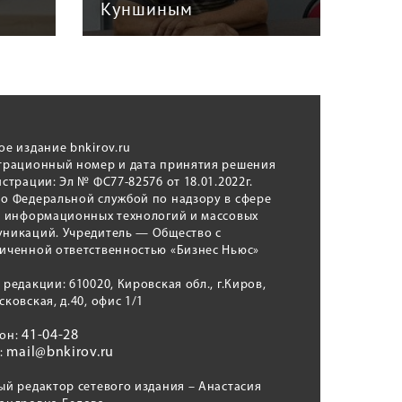
Куншиным
авт
ое издание bnkirov.ru
трационный номер и дата принятия решения
истрации: Эл № ФС77-82576 от 18.01.2022г.
о Федеральной службой по надзору в сфере
, информационных технологий и массовых
никаций. Учредитель — Общество с
иченной ответственностью «Бизнес Ньюс»
 редакции: 610020, Кировская обл., г.Киров,
сковская, д.40, офис 1/1
41-04-28
фон:
mail@bnkirov.ru
l:
ый редактор сетевого издания – Анастасия