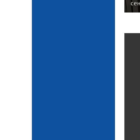
эксперт
се