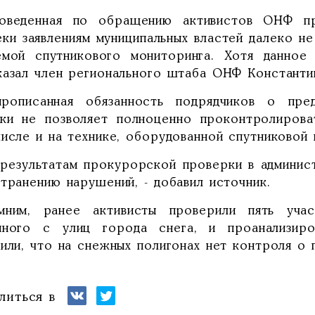
оведенная по обращению активистов ОНФ пр
еки заявлениям муниципальных властей далеко не
емой спутникового мониторинга. Хотя данное 
казал член регионального штаба ОНФ Константин
рописанная обязанность подрядчиков о пре
ики не позволяет полноценно проконтролирова
исле и на технике, оборудованной спутниковой 
 результатам прокурорской проверки в админис
транению нарушений, - добавил источник.
мним, ранее активисты проверили пять учас
нного с улиц города снега, и проанализиро
нили, что на снежных полигонах нет контроля о
литься в