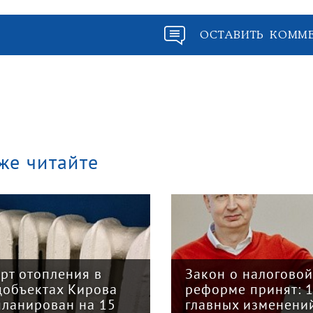
ОСТАВИТЬ КОММ
же читайте
арт отопления в
Закон о налогово
цобъектах Кирова
реформе принят: 
планирован на 15
главных изменени