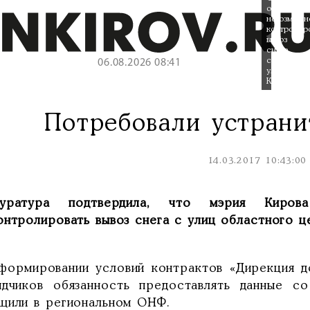
о
невозможн
контролир
вывоз
снега
с
06.08.2026 08:41
улиц
Кирова.
Потребовали устран
14.03.2017 10:43:00
куратура подтвердила, что мэрия Кир
онтролировать вывоз снега с улиц областного ц
формировании условий контрактов «Дирекция д
ядчиков обязанность предоставлять данные со
щили в региональном ОНФ.