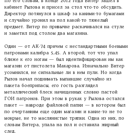
По его словам, в конце 2012 года Витер зашел в
кабинет Рылова и присел за стол что-то обсудить.
Директор потянулся в шкаф за какими-то бумагами
и случайно уронил на пол какой-то тяжелый
предмет. Витер по привычке раскачивался на стуле
и заметил под столом два магазина.
Один — от АК-74 причем с нестандартными боевыми
патронами калибра 5,45. А второй, тот что упал
ближе к его ногам — был идентифицирован им как
магазин от пистолета Макарова. Изначально Витер
усомнился, не сигнальные ли в нем пули. Но когда
Рылов начал поднимать выпавшие случайно из
пакета боеприпасы, его гость разглядел
металлический блеск начищенных словно пастой
ГОИ патронов. При этом в руках у Рылова остался
пакет — навроде файловой папки — в котором был
по очертаниям еще один магазин и какие-то не то
мокрые, не то маслянистые тряпки. Одна из них, по
словам Витера, упала на пол и оставила жирный
след.