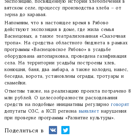
экспозицию, посвящённую истории хлебопечения в
вятском селе, процессу производства хлеба – от
зерна до каравая.
Напомним, что в настоящее время в Рябово
действуют экспозиция в доме, где жила семья
Васнецовых, а также театрализованная «Сказочная
тропа». На средства областного бюджета в рамках
программы «Васнецовское Рябово» в усадьбе
оборудована автопарковка, проведена газификация
села. На территории усадьбы построены хлев,
конюшня, баня, два амбара, а также колодец, навес,
беседка, ворота, установлены ограды, тротуары и
скамейки.
Отметим также, на реализацию проекта потрачено 8
млн рублей. О целесообразности расходования
средств на подобные инициативы регулярно
говорят
депутаты ОЗС, а КСП региона
выявляет
нарушения
при проверке программы «Развитие культуры».
Поделиться в