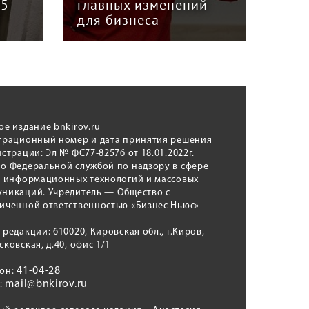
й
«Вятка» Юрием
рег
Куншиным
авт
ое издание bnkirov.ru
трационный номер и дата принятия решения
истрации: Эл № ФС77-82576 от 18.01.2022г.
о Федеральной службой по надзору в сфере
, информационных технологий и массовых
никаций. Учредитель — Общество с
иченной ответственностью «Бизнес Ньюс»
 редакции: 610020, Кировская обл., г.Киров,
сковская, д.40, офис 1/1
41-04-28
фон:
mail@bnkirov.ru
l: