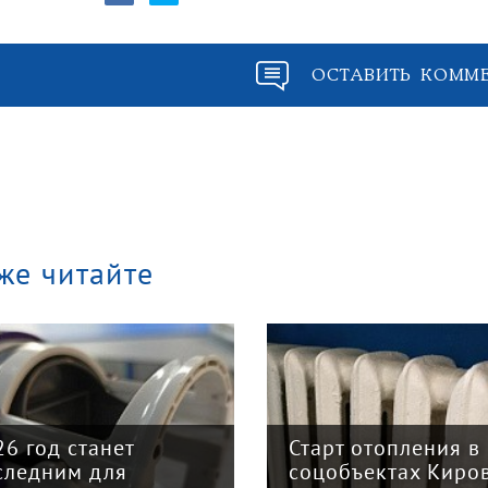
ОСТАВИТЬ КОММ
же читайте
арт отопления в
Закон о налогово
цобъектах Кирова
реформе принят: 