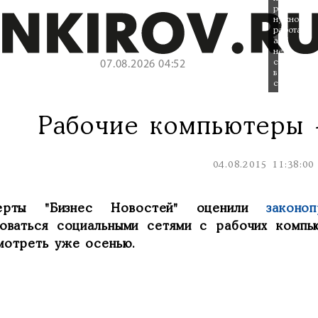
работе
нужно
работать,
а
не
сидеть
07.08.2026 04:52
в
соцсетях.
Рабочие компьютеры -
04.08.2015 11:38:00
ерты "Бизнес Новостей" оценили
законоп
зоваться социальными сетями с рабочих комп
мотреть уже осенью.