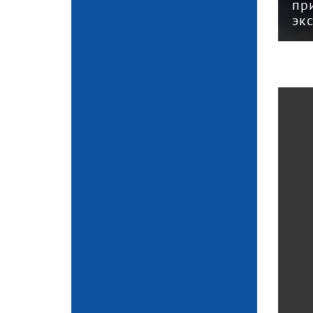
концу
применения патента —
за
эксперт
се