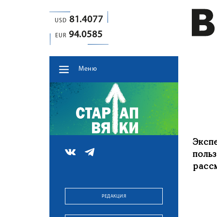
81.4077
USD
94.0585
EUR
Меню
Эксп
поль
расс
РЕДАКЦИЯ