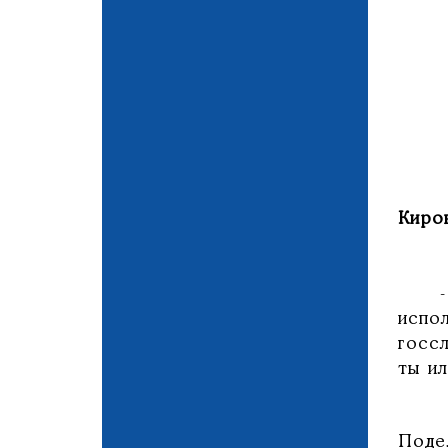
Киро
- По
испо
госс
ты ил
Поде