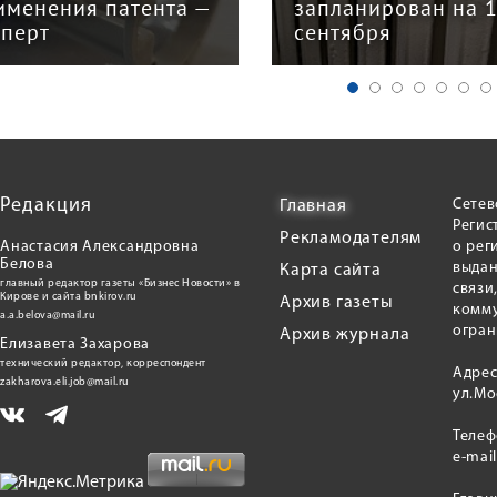
планирован на 15
главных изменени
нтября
для бизнеса
Редакция
Сетев
Главная
Регис
Рекламодателям
Анастасия Александровна
о рег
Белова
выдан
Карта сайта
главный редактор газеты «Бизнес Новости» в
связи
Кирове и сайта bnkirov.ru
Архив газеты
комму
a.a.belova@mail.ru
огран
Архив журнала
Елизавета Захарова
технический редактор, корреспондент
Адрес
zakharova.eli.job@mail.ru
ул.Мо
Теле
e-mai