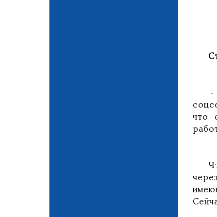
С
- Во
соцс
что 
рабо
Что 
чере
имею
Сейч