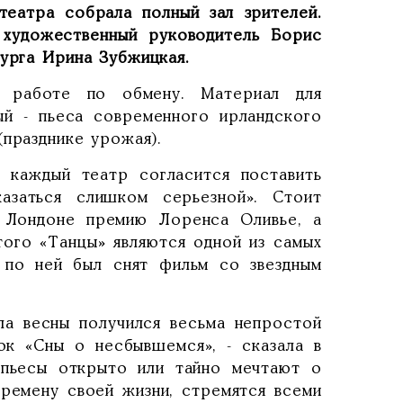
театра собрала полный зал зрителей.
 художественный руководитель Борис
бурга Ирина Зубжицкая.
 работе по обмену. Материал для
ый - пьеса современного ирландского
(празднике урожая).
 каждый театр согласится поставить
азаться слишком серьезной». Стоит
в Лондоне премию Лоренса Оливье, а
ого «Танцы» являются одной из самых
у по ней был снят фильм со звездным
ала весны получился весьма непростой
ок «Сны о несбывшемся», - сказала в
 пьесы открыто или тайно мечтают о
еремену своей жизни, стремятся всеми