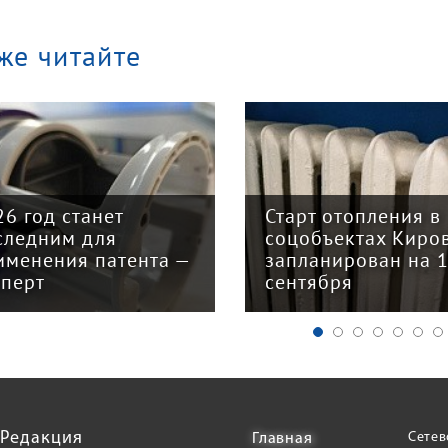
же читайте
арт отопления в
Закон о налогово
цобъектах Кирова
реформе принят: 
планирован на 15
главных изменени
нтября
для бизнеса
Редакция
Сетев
Главная