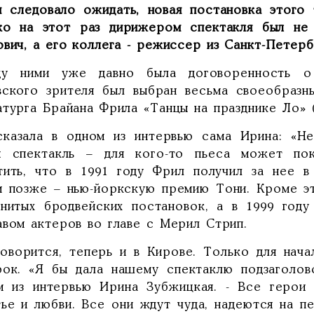
и следовало ожидать, новая постановка этого 
ко на этот раз дирижером спектакля был не
ович, а его коллега - режиссер из Санкт-Петер
у ними уже давно была договоренность о
вского зрителя был выбран весьма своеобразн
атурга Брайана Фрила «Танцы на празднике Ло» 
сказала в одном из интервью сама Ирина: «Не
й спектакль – для кого-то пьеса может пок
тить, что в 1991 году Фрил получил за нее 
м позже – нью-йоркскую премию Тони. Кроме эт
енитых бродвейских постановок, а в 1999 год
авом актеров во главе с Мерил Стрип.
говорится, теперь и в Кирове. Только для нач
рок. «Я бы дала нашему спектаклю подзаголов
м из интервью Ирина Зубжицкая. - Все герои
тье и любви. Все они ждут чуда, надеются на п