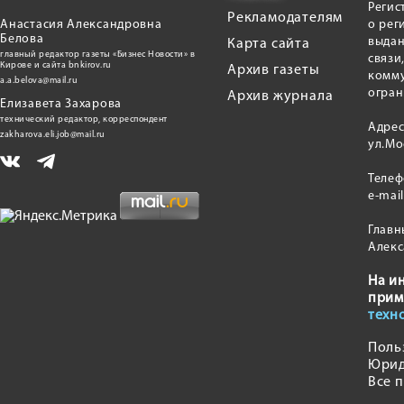
Регис
Рекламодателям
Анастасия Александровна
о рег
Белова
выдан
Карта сайта
главный редактор газеты «Бизнес Новости» в
связи
Кирове и сайта bnkirov.ru
Архив газеты
комму
a.a.belova@mail.ru
огран
Архив журнала
Елизавета Захарова
технический редактор, корреспондент
Адрес
zakharova.eli.job@mail.ru
ул.Мо
Теле
e-mai
Главн
Алекс
На и
прим
техн
Поль
Юрид
Все 