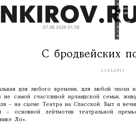
ищут
любые
выходы
из
суровых
рамок
07.08.2026 01:38
суровой
повседневн
С бродвейских п
21.03.2011
альная для любого времени, для любой эпохи и
и не самой счастливой ирландской семьи, жив
еля – на сцене Театра на Спасской. Быт и веч
и – основной лейтмотив театральной прем
нике Ло».