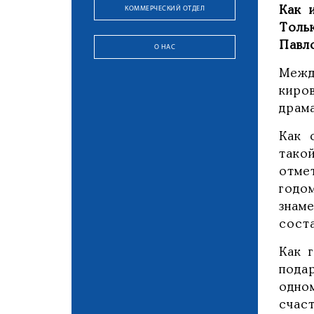
КОММЕРЧЕСКИЙ ОТДЕЛ
Как 
Толь
Павл
О НАС
Межд
киро
драм
Как 
тако
отме
годо
знам
сост
Как 
пода
одно
счас