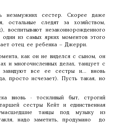
ть незамужних сестер. Скорее даже
я, остальные следят за хозяйством,
), воспитывают незаконнорожденного
н один из самых ярких моментов этого
жает отец ее ребенка – Джерри.
мента, как он не виделся с сыном, он
ах и многочисленных делах, танцует с
 завидуют все ее сестры и... вновь
да, просто исчезает). Пусть такая, но
ска вновь - тоскливый быт, строгий
старшей сестры Кейт и единственная
умасшедшие танцы под музыку из
такля, надо заметить, продумано до