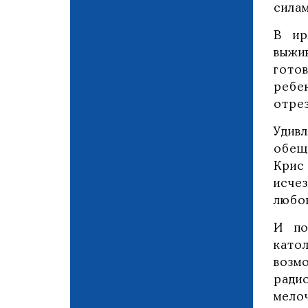
силам
В ир
выжи
гото
ребе
отре
Удив
обещ
Крис
исчез
любов
И по
като
возм
ради
мелоч