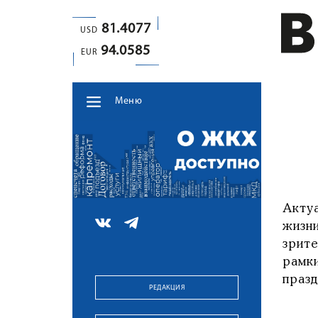
81.4077
USD
94.0585
EUR
Меню
Акту
жизн
зрит
рамк
празд
РЕДАКЦИЯ