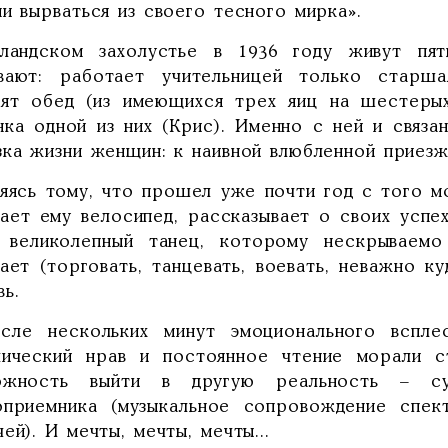
и вырваться из своего тесного мирка».
ландском захолустье в 1936 году живут пя
вают: работает учительницей только старша
вят обед (из имеющихся трех яиц на шестерых
нка одной из них (Крис). Именно с ней и связа
зка жизни женщин: к наивной влюбленной приез
ляясь тому, что прошел уже почти год с того мо
ает ему велосипед, рассказывает о своих успех
 великолепный танец, которому нескрываемо
ает (торговать, танцевать, воевать, неважно ку
ь.
сле нескольких минут эмоционального вспле
лический нрав и постоянное чтение морали 
ожность выйти в другую реальность – с
оприемника (музыкальное сопровождение спек
ей). И мечты, мечты, мечты...