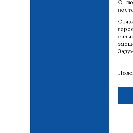
О лю
поста
Отча
геро
силь
эмоц
Задум
Поде