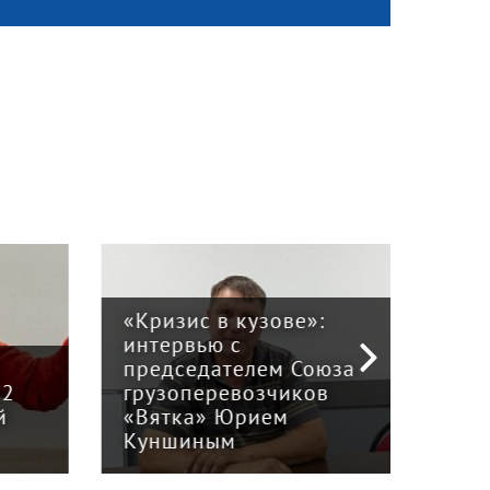
«Кризис в кузове»:
интервью с
Пра
й
председателем Союза
отв
12
грузоперевозчиков
экс
й
«Вятка» Юрием
рег
Куншиным
авт