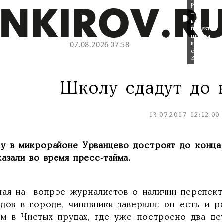
Радужном
–
взят
проект
школы
в
07.08.2026 07:58
слободе
Зиновы.
Школу сдадут до 
13.07.2017 12:12:00
у в микрорайоне Урванцево достроят до конца 
азали во время пресс-тайма.
чая на вопрос журналистов о наличии перспект
адов в городе, чиновники заверили: он есть и р
ом в Чистых прудах, где уже построено два де