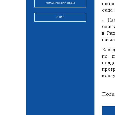
КОММЕРЧЕСКИЙ ОТДЕЛ
школ
сада 
О НАС
- На
ближ
в Ра
нача
Как 
по д
подд
прог
конк
Поде