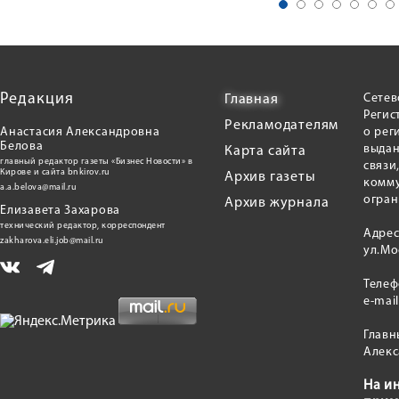
Редакция
Сетев
Главная
Регис
Рекламодателям
Анастасия Александровна
о рег
Белова
выдан
Карта сайта
главный редактор газеты «Бизнес Новости» в
связи
Кирове и сайта bnkirov.ru
Архив газеты
комму
a.a.belova@mail.ru
огран
Архив журнала
Елизавета Захарова
технический редактор, корреспондент
Адрес
zakharova.eli.job@mail.ru
ул.Мо
Теле
e-mai
Главн
Алекс
На и