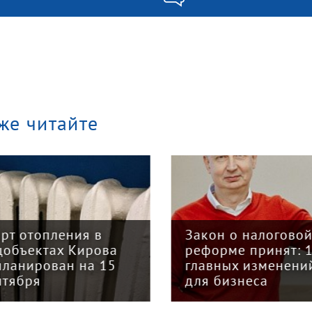
же читайте
арт отопления в
Закон о налогово
цобъектах Кирова
реформе принят: 
планирован на 15
главных изменени
нтября
для бизнеса