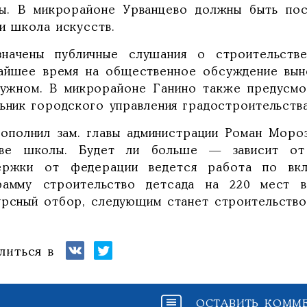
ы. В микрорайоне Урванцево должны быть по
и школа искусств.
значены публичные слушания о строительств
айшее время на общественное обсуждение вын
дужном. В микрорайоне Ганино также предусмо
льник городского управления градостроительств
дополнил зам. главы администрации Роман Моро
ве школы. Будет ли больше — зависит от 
ержки от федерации ведется работа по вк
рамму строительство детсада на 220 мест 
урсный отбор, следующим станет строительство
литься в
ОСТАВИТЬ КОММ