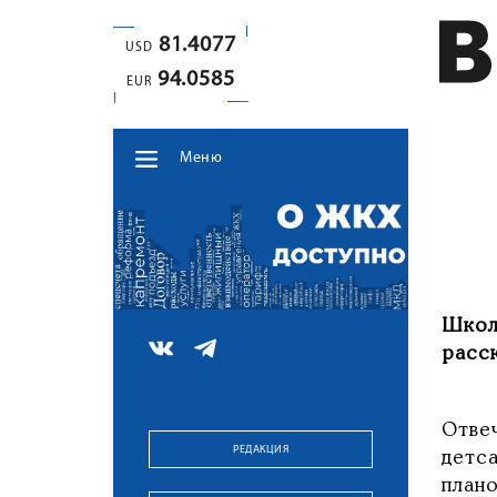
81.4077
USD
94.0585
EUR
Меню
Школ
расск
Отве
РЕДАКЦИЯ
детс
план